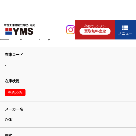
マシニング
40秒でカンタン
買取無料査定
立マシニング
メニュー
在庫コード
-
在庫状況
売約済み
メーカー名
OKK
型式