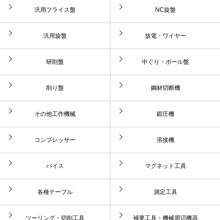
汎用フライス盤
NC旋盤
汎用旋盤
放電・ワイヤー
研削盤
中ぐり・ボール盤
削り盤
鋼材切断機
その他工作機械
鍛圧機
コンプレッサー
溶接機
バイス
マグネット工具
各種テーブル
測定工具
ツーリング・切削工具
補要工具・機械周辺機器