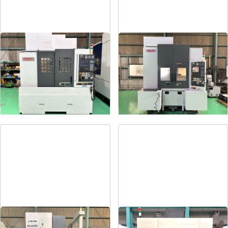
#5立マシニング
#4立マシニング
メーカー
森精機
メーカー
森精機
形
式
NV5000α1A/40
形
式
NV4000DCG
年
式
2008
年
式
2004
#5立マシニング
タッピングセンター