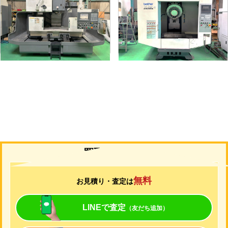
メーカー
オークマ
メーカー
ブラザー
形
式
MILLAC-561V
形
式
TC-S2C-O
年
式
2006
年
式
2007
買取について
無料
お見積り・査定は
LINEで査定
（友だち追加）