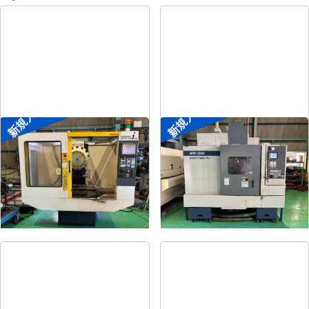
新規入荷
新規入荷
ドリリングセンター
#4立マシニング
メーカー
ファナック
メーカー
森精機
形
式
α-T14iAL
形
式
FRONTIER-MⅡ/40
年
式
1999
年
式
1995