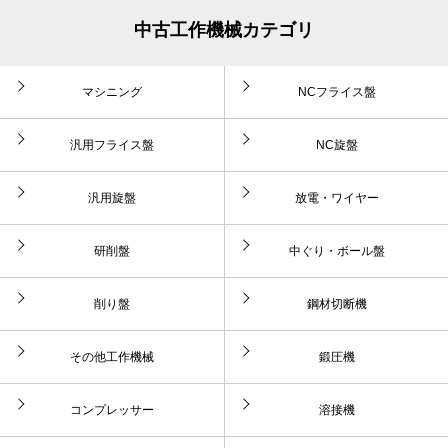
中古工作機械カテゴリ
マシニング
NCフライス盤
汎用フライス盤
NC旋盤
汎用旋盤
放電・ワイヤー
研削盤
中ぐり・ボール盤
削り盤
鋼材切断機
その他工作機械
鍛圧機
コンプレッサー
溶接機