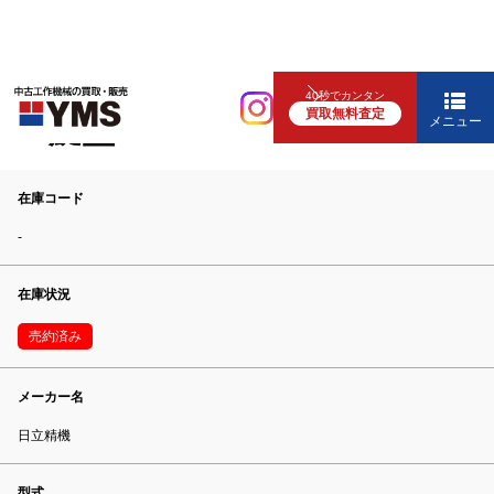
NC旋盤
40秒でカンタン
買取無料査定
NC旋盤
メニュー
在庫コード
-
在庫状況
売約済み
メーカー名
日立精機
型式