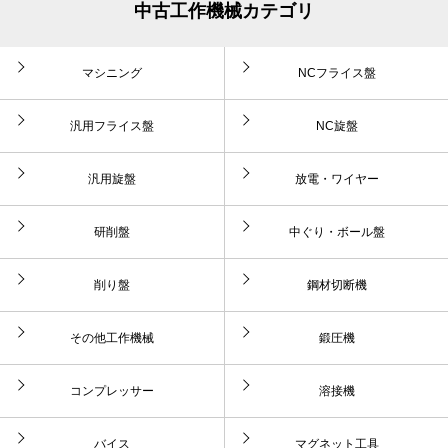
中古工作機械カテゴリ
マシニング
NCフライス盤
汎用フライス盤
NC旋盤
汎用旋盤
放電・ワイヤー
研削盤
中ぐり・ボール盤
削り盤
鋼材切断機
その他工作機械
鍛圧機
コンプレッサー
溶接機
バイス
マグネット工具