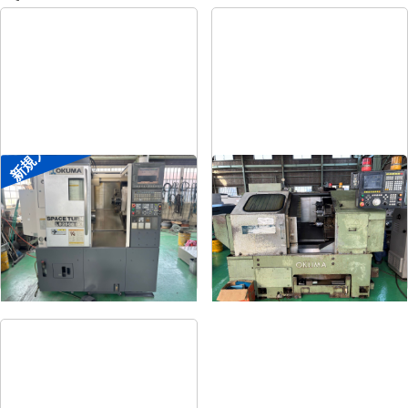
新規入荷
8″NC旋盤
8″NC旋盤
メーカー
オークマ
メーカー
オークマ
形
式
LB2500EX
形
式
LB-12
年
式
2008
年
式
1989