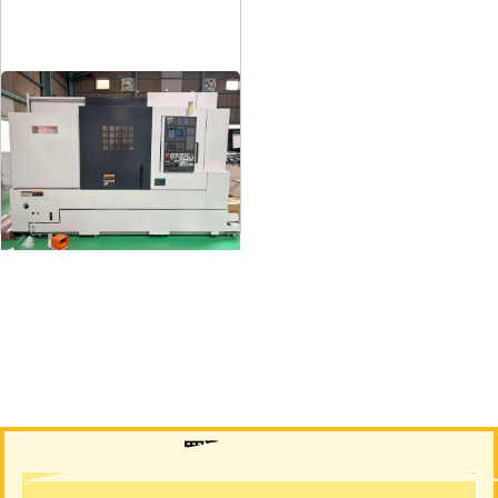
12″NC旋盤
メーカー
森精機
形
式
NL3000/700
年
式
2006
買取について