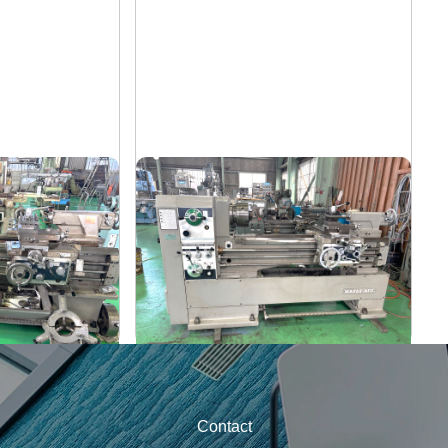
7尺旋盤
山崎
メーカー
MAZAK-ACE-1000
形
式
1976
年
式
Contact