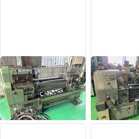
8尺旋盤
6尺旋盤
森精機
オークマ
メーカー
メーカー
MS-1250
LS-800
形
式
形
式
-
1986
年
式
年
式