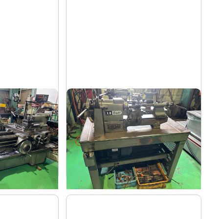
卓上旋盤
エグロ
メーカー
LB8-4B
形
式
1973
年
式