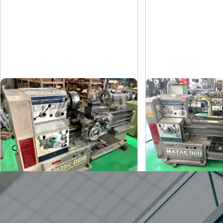
6尺旋盤
6尺旋盤
マザック
マザック
メーカー
メーカー
MK-860S
MK-860S
形
式
形
式
1989
1989
年
式
年
式