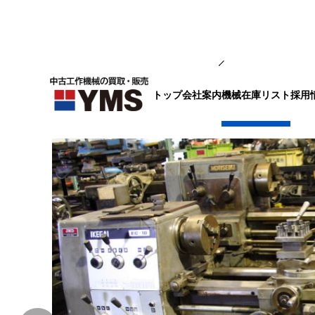
汎用旋盤
トップ
会社案内
採用
機械在庫リスト
6尺旋盤