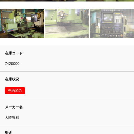
在庫コード
Z420000
在庫状況
売約済み
メーカー名
大隈豊和
型式