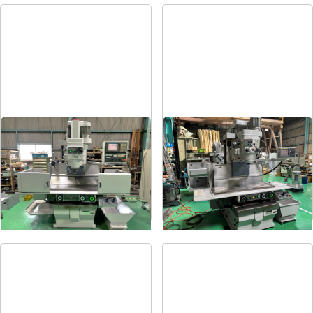
#3NC立フライス盤
#3NC立フライス盤
メーカー
山崎技研
メーカー
山崎技研
形
式
YZ-8WRⅢ
形
式
YZ-8WR
年
式
2005
年
式
2007