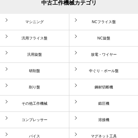
中古工作機械カテゴリ
マシニング
NCフライス盤
汎用フライス盤
NC旋盤
汎用旋盤
放電・ワイヤー
研削盤
中ぐり・ボール盤
削り盤
鋼材切断機
その他工作機械
鍛圧機
コンプレッサー
溶接機
バイス
マグネット工具