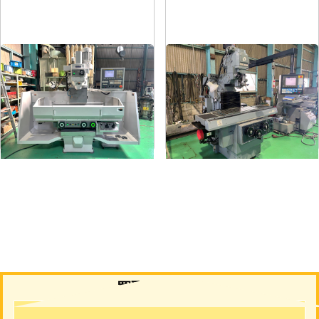
#3NC立フライス盤
#2NC立フライス盤
メーカー
山崎技研
メーカー
マキノ
形
式
YZ-352NCR
形
式
AEV-74
年
式
2014
年
式
2003
買取について