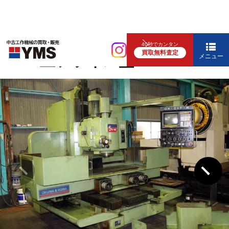
NCフライス盤
40秒でカンタン
買取無料査定
#5NC立フライス盤
メニュー