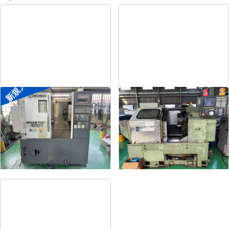
新規入荷
8″NC旋盤
8″NC旋盤
メーカー
オークマ
メーカー
オークマ
形
式
LB2500EX
形
式
LB-12
年
式
2008
年
式
1989