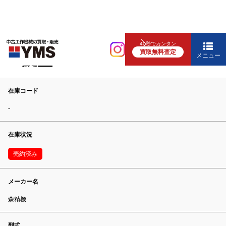
NC旋盤
40秒でカンタン
買取無料査定
NC旋盤
メニュー
在庫コード
-
在庫状況
売約済み
メーカー名
森精機
型式