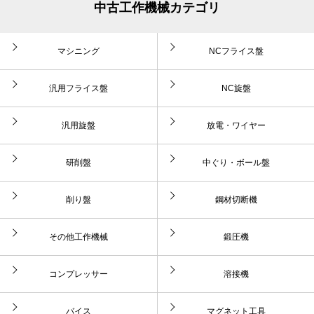
中古工作機械カテゴリ
マシニング
NCフライス盤
汎用フライス盤
NC旋盤
汎用旋盤
放電・ワイヤー
研削盤
中ぐり・ボール盤
削り盤
鋼材切断機
その他工作機械
鍛圧機
コンプレッサー
溶接機
バイス
マグネット工具