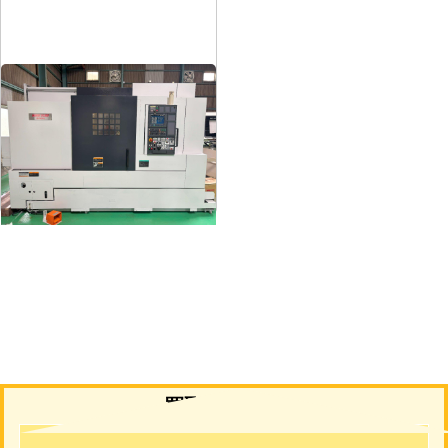
12″NC旋盤
メーカー
森精機
形
式
NL3000/700
年
式
2006
買取について