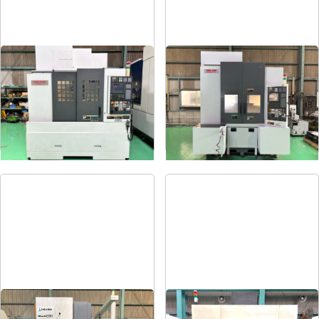
#5立マシニング
#4立マシニング
メーカー
森精機
メーカー
森精機
形
式
NV5000α1A/40
形
式
NV4000DCG
年
式
2008
年
式
2004
#5立マシニング
タッピングセンター