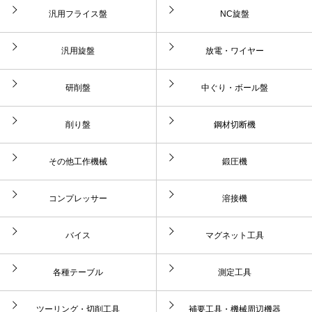
汎用フライス盤
NC旋盤
汎用旋盤
放電・ワイヤー
研削盤
中ぐり・ボール盤
削り盤
鋼材切断機
その他工作機械
鍛圧機
コンプレッサー
溶接機
バイス
マグネット工具
各種テーブル
測定工具
ツーリング・切削工具
補要工具・機械周辺機器