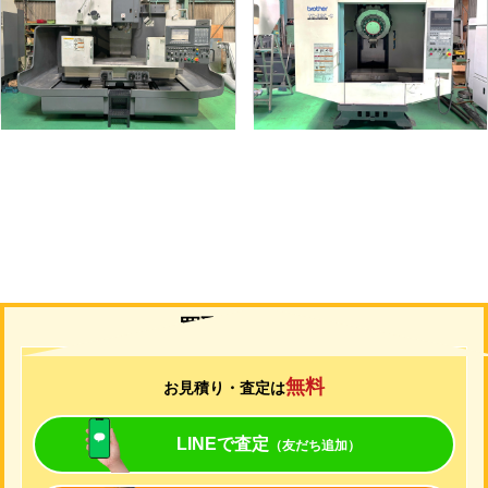
メーカー
オークマ
メーカー
ブラザー
形
式
MILLAC-561V
形
式
TC-S2C-O
年
式
2006
年
式
2007
買取について
無料
お見積り・査定は
LINEで査定
（友だち追加）