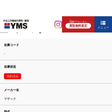
マシニング
40秒でカンタン
買取無料査定
立マシニング
メニュー
在庫コード
-
在庫状況
売約済み
メーカー名
マザック
型式