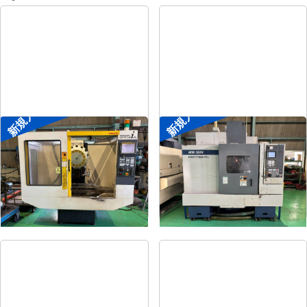
新規入荷
新規入荷
ドリリングセンター
#4立マシニング
メーカー
ファナック
メーカー
森精機
形
式
α-T14iAL
形
式
FRONTIER-MⅡ/40
年
式
1999
年
式
1995