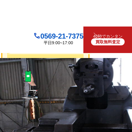
0569-21-7375
40秒でカンタン
買取無料査定
平日9:00~17:00
買取について
無料
お見積り・査定は
LINEで査定
（友だち追加）
買取フォームで査定
お電話でも受け付けております
0569-21-7375