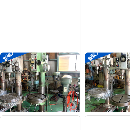
新規入荷
新規入荷
直立ボール盤
直立ボール盤
森精機
吉良
メーカー
メーカー
YD2-55
KRTG-540
形
式
形
式
-
-
年
式
年
式