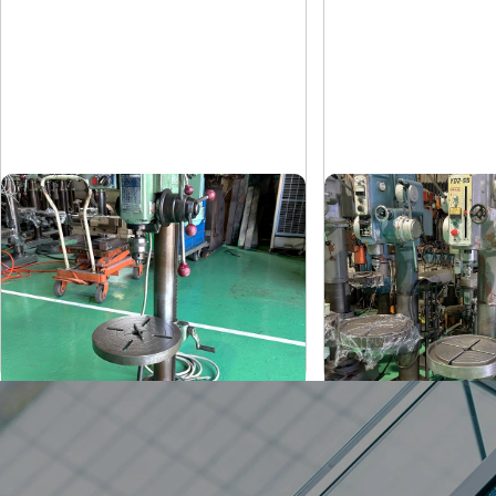
卓上ボール盤
直立ボール盤
吉良
吉田
メーカー
メーカー
KRT-340
YD2-55
形
式
形
式
-
-
年
式
年
式