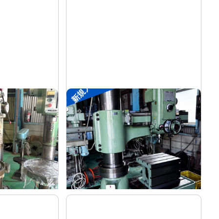
新規入荷
ラジアルボール盤
森精機
メーカー
YR3-115
形
式
-
年
式