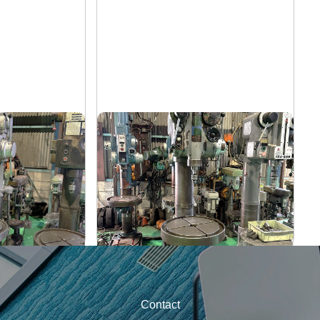
直立ボール盤
吉田
メーカー
YUD-600
形
式
-
年
式
Contact