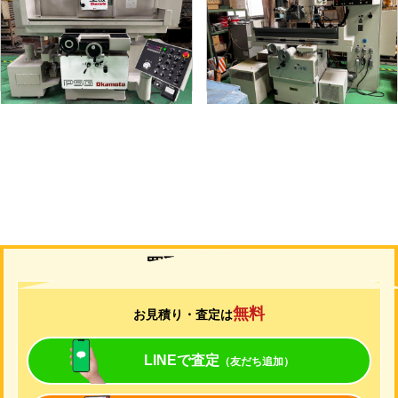
メーカー
岡本
メーカー
ユング
形
式
PSG-52DX
形
式
JF-420N
年
式
1997
年
式
2006
買取について
無料
お見積り・査定は
LINEで査定
（友だち追加）