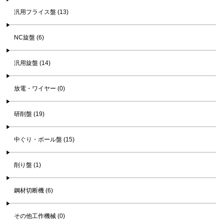
汎用フライス盤 (13)
NC旋盤 (6)
汎用旋盤 (14)
放電・ワイヤー (0)
研削盤 (19)
中ぐり・ボール盤 (15)
削り盤 (1)
鋼材切断機 (6)
その他工作機械 (0)