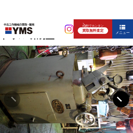
研削盤
40秒でカンタン
買取無料査定
ドリル研削盤
メニュー