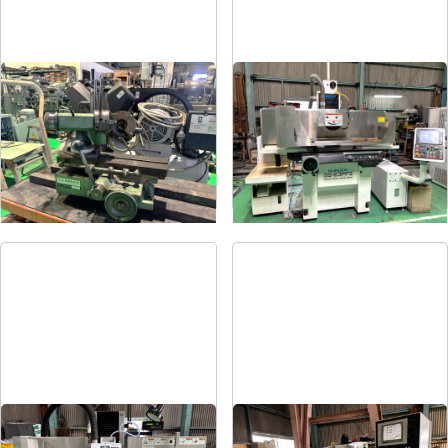
ドリル研削盤
平面研削盤
メーカー
飯田
メーカー
クロダ
形
式
YG-200F
形
式
GS-63PFⅡ
年
式
-
年
式
2015
平面研削盤
平面研削盤