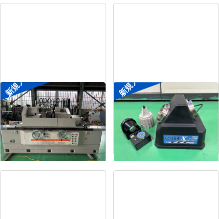
新規入荷
新規入荷
円筒研削盤
ドリル研削盤
メーカー
シギヤ精機
メーカー
ニシガキ
形
式
GP-30B-100H
形
式
ドリ研Xシンニング
年
式
1991
年
式
-