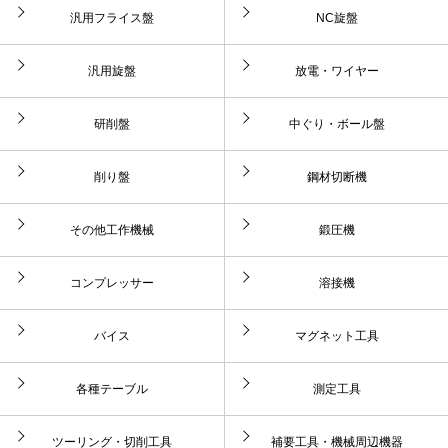
汎用フライス盤
NC旋盤
汎用旋盤
放電・ワイヤー
研削盤
中ぐり・ボール盤
削り盤
鋼材切断機
その他工作機械
鍛圧機
コンプレッサー
溶接機
バイス
マグネット工具
各種テーブル
測定工具
ツーリング・切削工具
補要工具・機械周辺機器