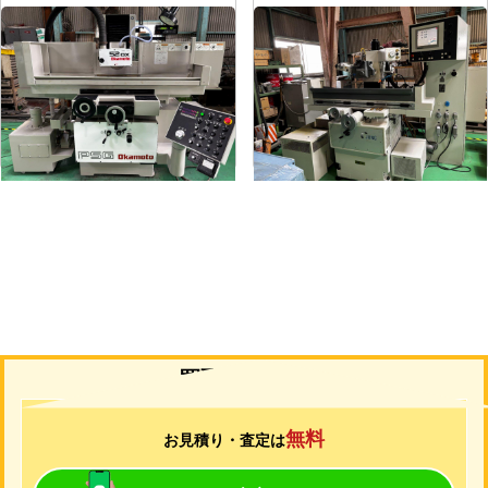
平面研削盤
平面研削盤
メーカー
岡本
メーカー
ユング
形
式
PSG-52DX
形
式
JF-420N
年
式
1997
年
式
2006
買取について
無料
お見積り・査定は