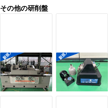
その他の研削盤
新規入荷
新規入荷
円筒研削盤
ドリル研削盤
メーカー
シギヤ精機
メーカー
ニシガキ
形
式
GP-30B-100H
形
式
ドリ研Xシンニング
年
式
1991
年
式
-