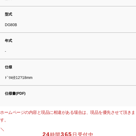
型式
DG80B
年式
-
仕様
ﾄﾞﾘﾙ径12?18mm
仕様書(PDF)
ホームページの内容と現品に相違がある場合は、現品を優先させて頂きま
す。
24
365
時間
日受付中