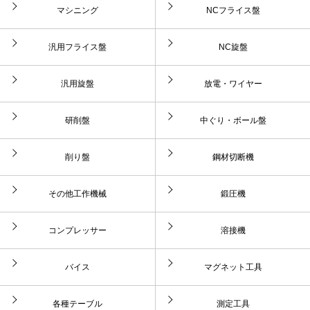
マシニング
NCフライス盤
汎用フライス盤
NC旋盤
汎用旋盤
放電・ワイヤー
研削盤
中ぐり・ボール盤
削り盤
鋼材切断機
その他工作機械
鍛圧機
コンプレッサー
溶接機
バイス
マグネット工具
各種テーブル
測定工具