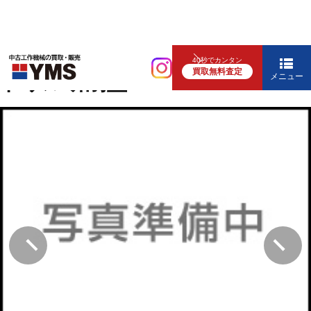
研削盤
40秒でカンタン
買取無料査定
ドリル研削盤
メニュー