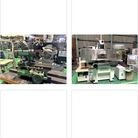
ドリル研削盤
平面研削盤
メーカー
飯田
メーカー
クロダ
形
式
YG-200F
形
式
GS-63PFⅡ
年
式
-
年
式
2015