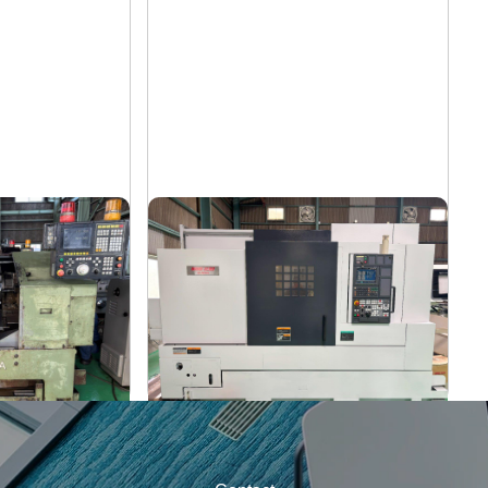
12″NC旋盤
森精機
メーカー
NL3000/700
形
式
2006
年
式