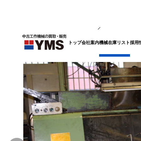
NC旋盤
トップ
会社案内
採用
機械在庫リスト
NC旋盤