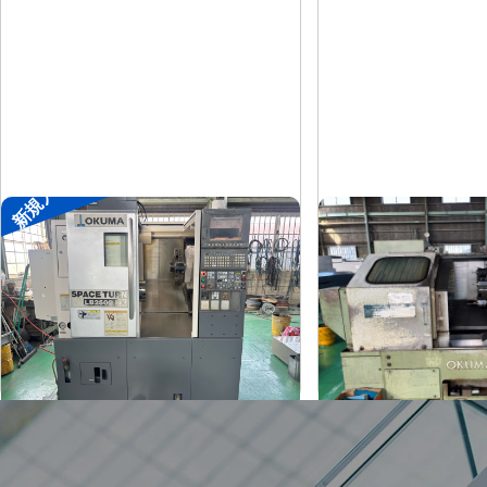
新規入荷
8″NC旋盤
8″NC旋盤
オークマ
オークマ
メーカー
メーカー
LB2500EX
LB-12
形
式
形
式
2008
1989
年
式
年
式