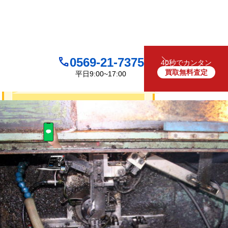
0569-21-7375
40秒でカンタン
買取無料査定
平日9:00~17:00
買取について
無料
お見積り・査定は
LINEで査定
（友だち追加）
買取フォームで査定
お電話でも受け付けております
0569-21-7375