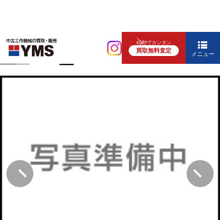
中ぐり・ボール盤
40秒でカンタン
買取無料査定
直立ﾎﾞｰﾙ盤
メニュー