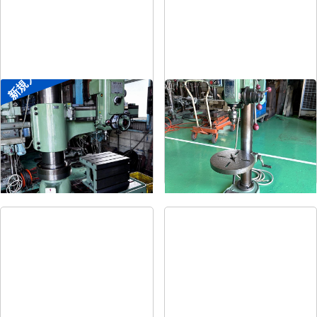
新規入荷
ラジアルボール盤
卓上ボール盤
メーカー
森精機
メーカー
吉良
形
式
YR3-115
形
式
KRT-340
年
式
-
年
式
-