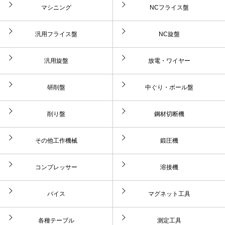
マシニング
NCフライス盤
汎用フライス盤
NC旋盤
汎用旋盤
放電・ワイヤー
研削盤
中ぐり・ボール盤
削り盤
鋼材切断機
その他工作機械
鍛圧機
コンプレッサー
溶接機
バイス
マグネット工具
各種テーブル
測定工具