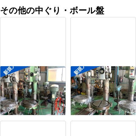
その他の中ぐり・ボール盤
新規入荷
新規入荷
直立ボール盤
直立ボール盤
メーカー
森精機
メーカー
吉良
形
式
YD2-55
形
式
KRTG-540
年
式
-
年
式
-