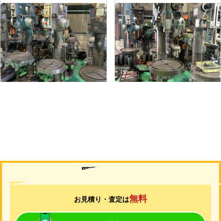
直立ボール盤
直立ボール盤
メーカー
吉田
メーカー
吉田
形
式
YD2-55
形
式
YUD-600
年
式
-
年
式
-
買取について
無料
お見積り・査定は