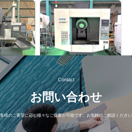
タッピングセンター
ブラザー
メーカー
61V
TC-S2C-O
形
式
2007
年
式
Contact
お問い合わせ
客様のご要望に応じ様々なご提案が可能です。
お気軽にご相談ください