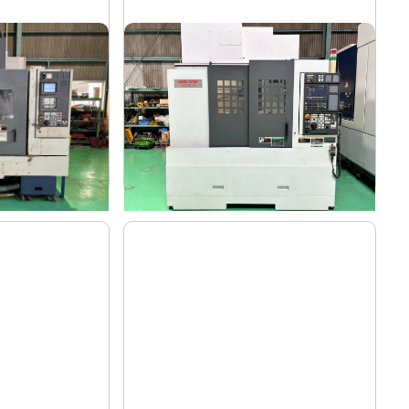
#5立マシニング
森精機
メーカー
R-MⅡ/40
NV5000α1A/40
形
式
2008
年
式