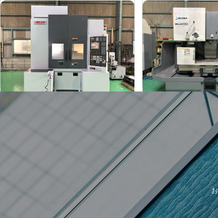
#4立マシニング
#5立マシニング
森精機
オークマ
メーカー
メーカー
NV4000DCG
MILLAC-5
形
式
形
式
2004
2006
年
式
年
式
お