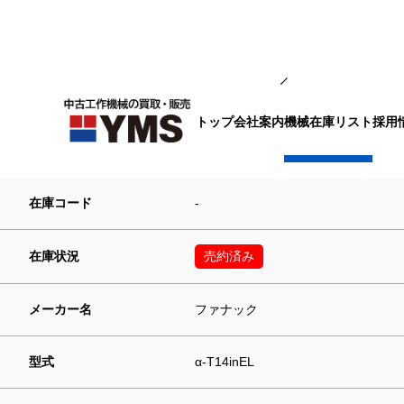
マシニング
トップ
会社案内
採用
機械在庫リスト
ドリリングセンター
在庫コード
-
在庫状況
売約済み
メーカー名
ファナック
型式
α-T14inEL