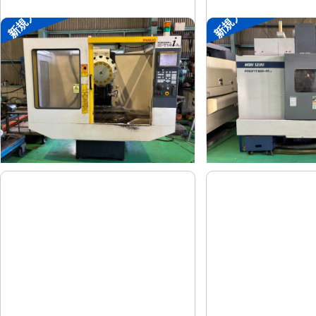
新規入荷
新規入荷
ドリリングセンター
#4立マシニング
ファナック
森精機
メーカー
メーカー
α-T14iAL
FRONTIE
形
式
形
式
1999
1995
年
式
年
式