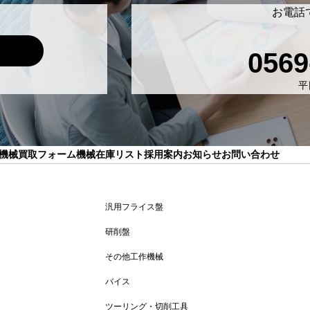
お電話
0569
平日
機械買取フォーム
機械在庫リスト
採用案内
お知らせ
お問い合わせ
汎用フライス盤
研削盤
その他工作機械
バイス
ツーリング・切削工具