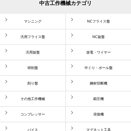
中古工作機械カテゴリ
マシニング
NCフライス盤
汎用フライス盤
NC旋盤
汎用旋盤
放電・ワイヤー
研削盤
中ぐり・ボール盤
削り盤
鋼材切断機
その他工作機械
鍛圧機
コンプレッサー
溶接機
バイス
マグネット工具