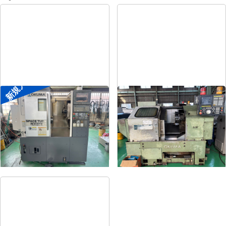
新規入荷
8″NC旋盤
8″NC旋盤
メーカー
オークマ
メーカー
オークマ
形
式
LB2500EX
形
式
LB-12
年
式
2008
年
式
1989