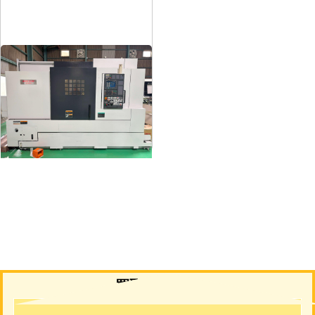
12″NC旋盤
メーカー
森精機
形
式
NL3000/700
年
式
2006
買取について