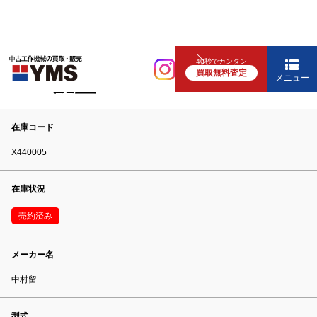
NC旋盤
40秒でカンタン
買取無料査定
6″NC旋盤
メニュー
在庫コード
X440005
在庫状況
売約済み
メーカー名
中村留
型式