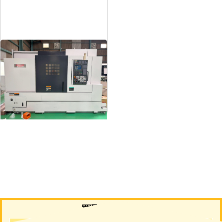
12″NC旋盤
メーカー
森精機
形
式
NL3000/700
年
式
2006
買取について