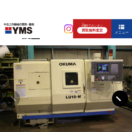
NC旋盤
40秒でカンタン
買取無料査定
8″NC旋盤
メニュー