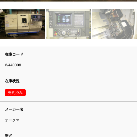
在庫コード
W440008
在庫状況
売約済み
メーカー名
オークマ
型式