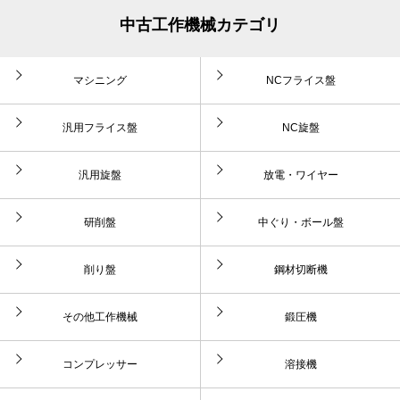
中古工作機械カテゴリ
マシニング
NCフライス盤
汎用フライス盤
NC旋盤
汎用旋盤
放電・ワイヤー
研削盤
中ぐり・ボール盤
削り盤
鋼材切断機
その他工作機械
鍛圧機
コンプレッサー
溶接機