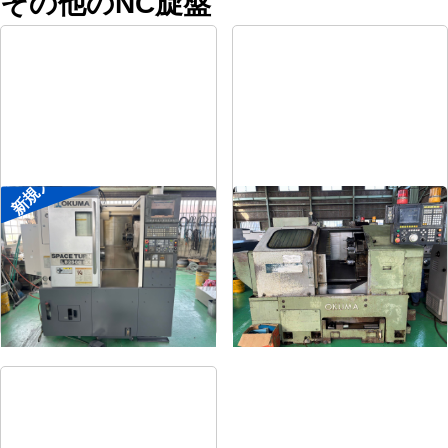
その他のNC旋盤
新規入荷
8″NC旋盤
8″NC旋盤
メーカー
オークマ
メーカー
オークマ
形
式
LB2500EX
形
式
LB-12
年
式
2008
年
式
1989