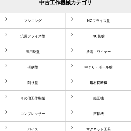
中古工作機械カテゴリ
マシニング
NCフライス盤
汎用フライス盤
NC旋盤
汎用旋盤
放電・ワイヤー
研削盤
中ぐり・ボール盤
削り盤
鋼材切断機
その他工作機械
鍛圧機
コンプレッサー
溶接機
バイス
マグネット工具