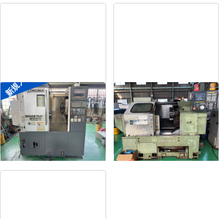
新規入荷
8″NC旋盤
8″NC旋盤
メーカー
オークマ
メーカー
オークマ
形
式
LB2500EX
形
式
LB-12
年
式
2008
年
式
1989