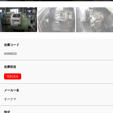
在庫コード
X440010
在庫状況
売約済み
メーカー名
オークマ
型式