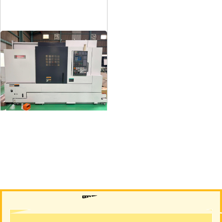
12″NC旋盤
メーカー
森精機
形
式
NL3000/700
年
式
2006
買取について