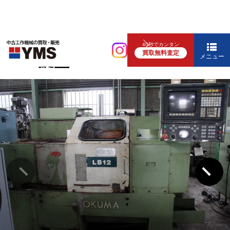
NC旋盤
40秒でカンタン
買取無料査定
8″NC旋盤
メニュー