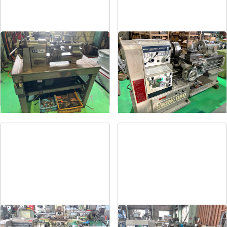
卓上旋盤
6尺旋盤
メーカー
エグロ
メーカー
マザック
形
式
LB8-4B
形
式
MK-860S
年
式
1973
年
式
1989
6尺旋盤
7尺旋盤