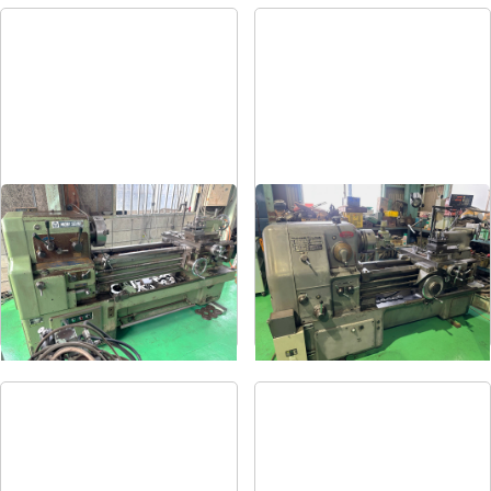
8尺旋盤
6尺旋盤
メーカー
森精機
メーカー
オークマ
形
式
MS-1250
形
式
LS-800
年
式
-
年
式
1986