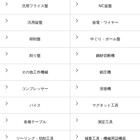
汎用フライス盤
NC旋盤
汎用旋盤
放電・ワイヤー
研削盤
中ぐり・ボール盤
削り盤
鋼材切断機
その他工作機械
鍛圧機
コンプレッサー
溶接機
バイス
マグネット工具
各種テーブル
測定工具
ツーリング・切削工具
補要工具・機械周辺機器