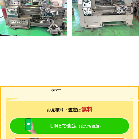
メーカー
マザック
メーカー
山崎
形
式
MK-860S
形
式
MAZAK-ACE-1000
年
式
1989
年
式
1976
買取について
無料
お見積り・査定は
LINEで査定
（友だち追加）