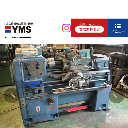
汎用旋盤
40秒でカンタン
買取無料査定
5尺旋盤
メニュー