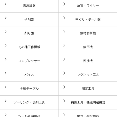
汎用旋盤
放電・ワイヤー
研削盤
中ぐり・ボール盤
削り盤
鋼材切断機
その他工作機械
鍛圧機
コンプレッサー
溶接機
バイス
マグネット工具
各種テーブル
測定工具
ツーリング・切削工具
補要工具・機械周辺機器
ツール収納用品
輸送・荷役機器