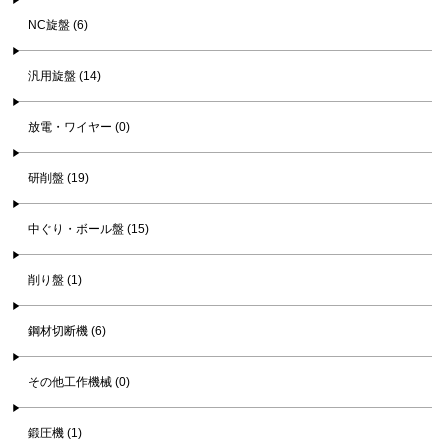
NC旋盤 (6)
汎用旋盤 (14)
放電・ワイヤー (0)
研削盤 (19)
中ぐり・ボール盤 (15)
削り盤 (1)
鋼材切断機 (6)
その他工作機械 (0)
鍛圧機 (1)