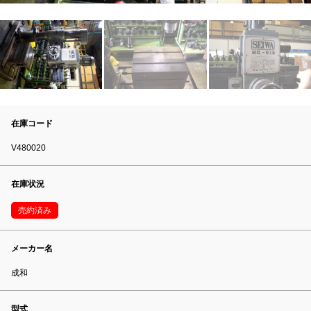
在庫コード
V480020
在庫状況
売約済み
メーカー名
成和
型式