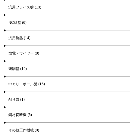
汎用フライス盤 (13)
NC旋盤 (6)
汎用旋盤 (14)
放電・ワイヤー (0)
研削盤 (19)
中ぐり・ボール盤 (15)
削り盤 (1)
鋼材切断機 (6)
その他工作機械 (0)