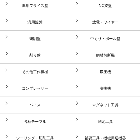
汎用フライス盤
NC旋盤
汎用旋盤
放電・ワイヤー
研削盤
中ぐり・ボール盤
削り盤
鋼材切断機
その他工作機械
鍛圧機
コンプレッサー
溶接機
バイス
マグネット工具
各種テーブル
測定工具
ツーリング・切削工具
補要工具・機械周辺機器