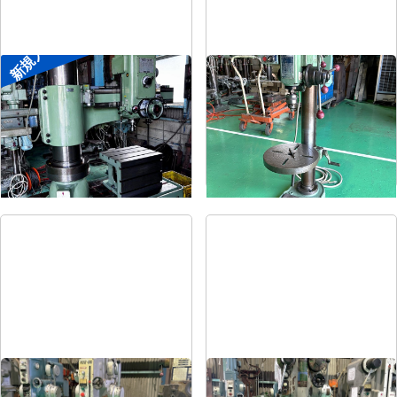
新規入荷
ラジアルボール盤
卓上ボール盤
メーカー
森精機
メーカー
吉良
形
式
YR3-115
形
式
KRT-340
年
式
-
年
式
-
直立ボール盤
直立ボール盤