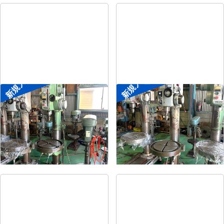
新規入荷
新規入荷
直立ボール盤
直立ボール盤
メーカー
森精機
メーカー
吉良
形
式
YD2-55
形
式
KRTG-540
年
式
-
年
式
-