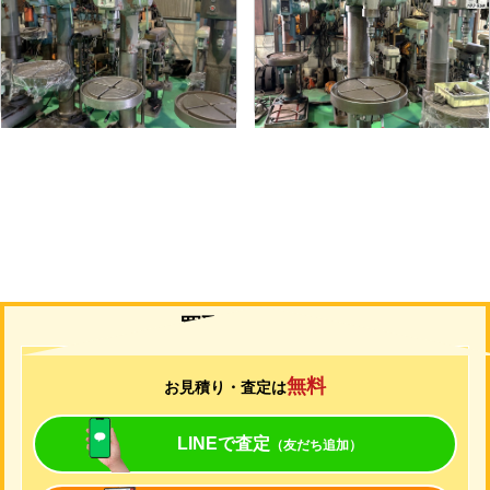
メーカー
吉田
メーカー
吉田
形
式
YD2-55
形
式
YUD-600
年
式
-
年
式
-
買取について
無料
お見積り・査定は
LINEで査定
（友だち追加）