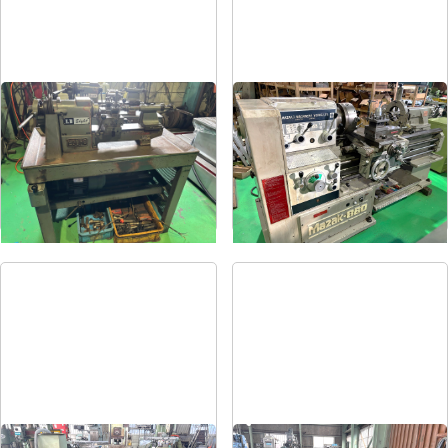
卓上旋盤
6尺旋盤
メーカー
エグロ
メーカー
マザック
形
式
LB8-4B
形
式
MK-860S
年
式
1973
年
式
1989