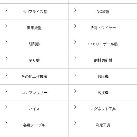
汎用フライス盤
NC旋盤
汎用旋盤
放電・ワイヤー
研削盤
中ぐり・ボール盤
削り盤
鋼材切断機
その他工作機械
鍛圧機
コンプレッサー
溶接機
バイス
マグネット工具
各種テーブル
測定工具