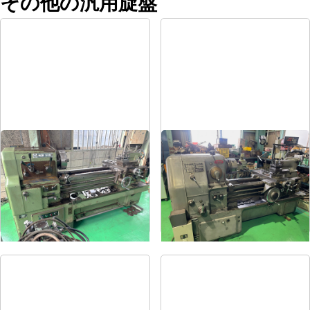
その他の汎用旋盤
8尺旋盤
6尺旋盤
メーカー
森精機
メーカー
オークマ
形
式
MS-1250
形
式
LS-800
年
式
-
年
式
1986