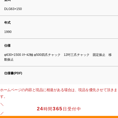
DLG63×150
年式
1990
仕様
φ630×1500 ｽｹｰﾙ2軸 φ500四爪チャック 12吋三爪チャック 固定振止 移
動振止
仕様書(PDF)
ホームページの内容と現品に相違がある場合は、現品を優先させて頂きま
す。
24
365
時間
日受付中