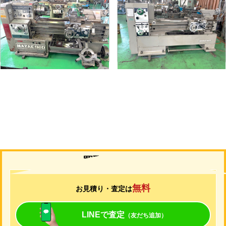
6尺旋盤
7尺旋盤
メーカー
マザック
メーカー
山崎
形
式
MK-860S
形
式
MAZAK-ACE-1000
年
式
1989
年
式
1976
買取について
無料
お見積り・査定は
LINEで査定
（友だち追加）