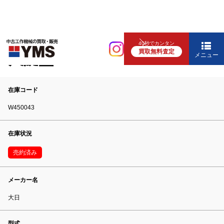
汎用旋盤
40秒でカンタン
買取無料査定
9尺旋盤
メニュー
在庫コード
W450043
在庫状況
売約済み
メーカー名
大日
型式