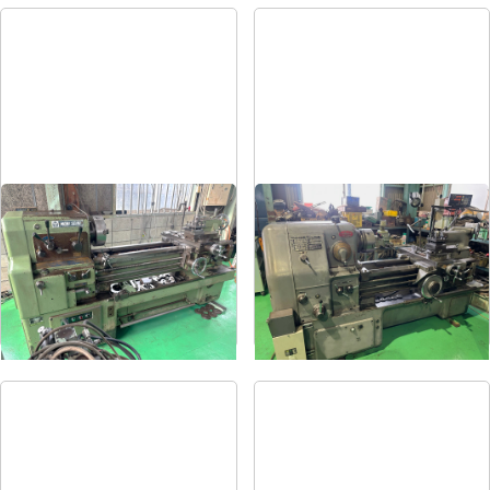
8尺旋盤
6尺旋盤
メーカー
森精機
メーカー
オークマ
形
式
MS-1250
形
式
LS-800
年
式
-
年
式
1986