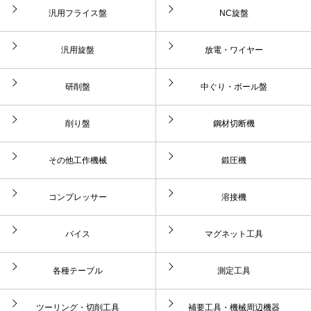
汎用フライス盤
NC旋盤
汎用旋盤
放電・ワイヤー
研削盤
中ぐり・ボール盤
削り盤
鋼材切断機
その他工作機械
鍛圧機
コンプレッサー
溶接機
バイス
マグネット工具
各種テーブル
測定工具
ツーリング・切削工具
補要工具・機械周辺機器