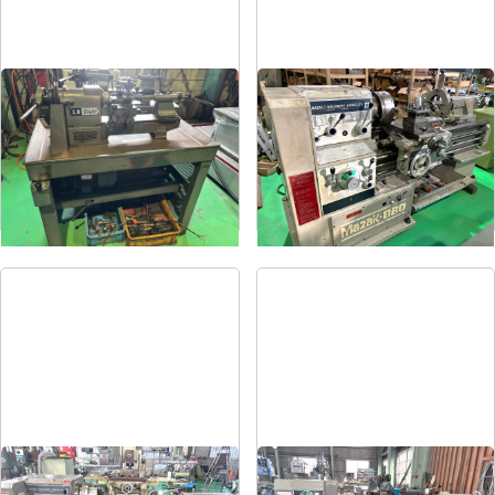
卓上旋盤
6尺旋盤
メーカー
エグロ
メーカー
マザック
形
式
LB8-4B
形
式
MK-860S
年
式
1973
年
式
1989
6尺旋盤
7尺旋盤