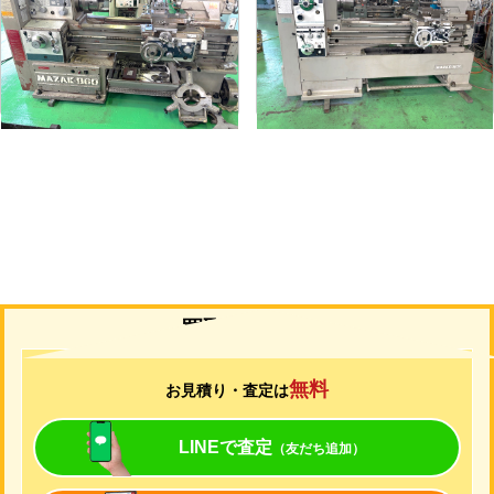
メーカー
マザック
メーカー
山崎
形
式
MK-860S
形
式
MAZAK-ACE-1000
年
式
1989
年
式
1976
買取について
無料
お見積り・査定は
LINEで査定
（友だち追加）