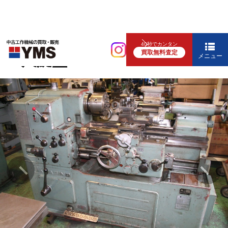
汎用旋盤
40秒でカンタン
買取無料査定
4.5尺旋盤
メニュー