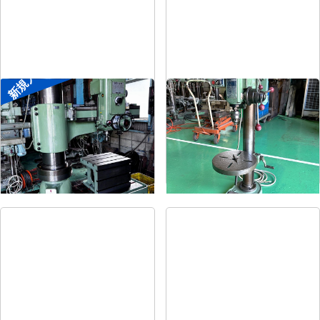
新規入荷
ラジアルボール盤
卓上ボール盤
メーカー
森精機
メーカー
吉良
形
式
YR3-115
形
式
KRT-340
年
式
-
年
式
-