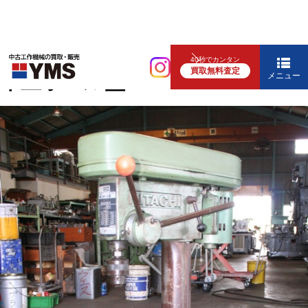
中ぐり・ボール盤
40秒でカンタン
買取無料査定
卓上ボール盤
メニュー