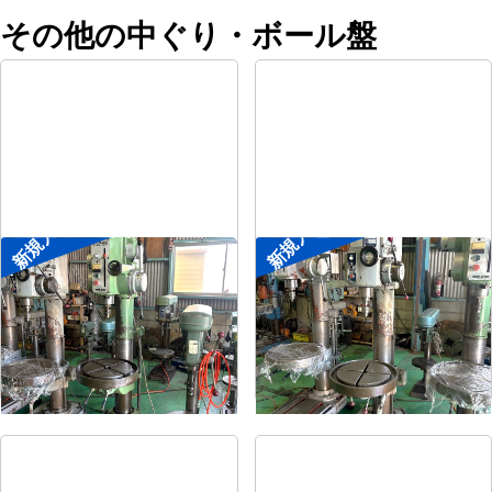
その他の中ぐり・ボール盤
新規入荷
新規入荷
直立ボール盤
直立ボール盤
メーカー
森精機
メーカー
吉良
形
式
YD2-55
形
式
KRTG-540
年
式
-
年
式
-