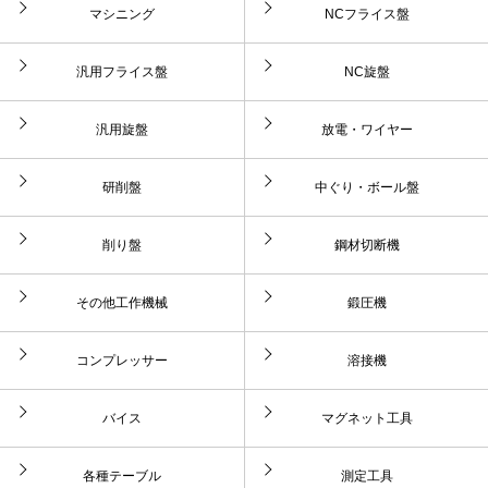
マシニング
NCフライス盤
汎用フライス盤
NC旋盤
汎用旋盤
放電・ワイヤー
研削盤
中ぐり・ボール盤
削り盤
鋼材切断機
その他工作機械
鍛圧機
コンプレッサー
溶接機
バイス
マグネット工具
各種テーブル
測定工具