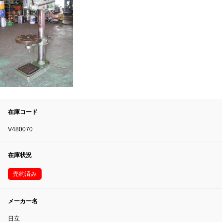
在庫コード
V480070
在庫状況
売約済み
メーカー名
日立