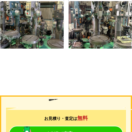
直立ボール盤
直立ボール盤
メーカー
吉田
メーカー
吉田
形
式
YD2-55
形
式
YUD-600
年
式
-
年
式
-
買取について
無料
お見積り・査定は