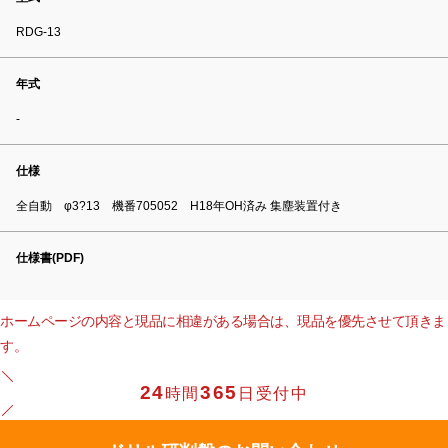
RDG-13
年式
-
仕様
全自動 φ3?13 機番705052 H18年OH済み 集塵装置付き
仕様書(PDF)
ホームページの内容と現品に相違がある場合は、現品を優先させて頂きま
す。
24
365
時間
日受付中