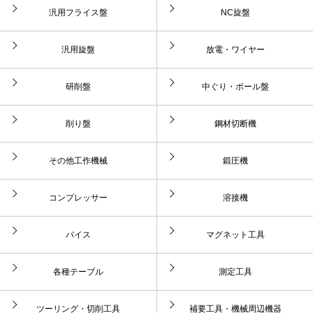
汎用フライス盤
NC旋盤
汎用旋盤
放電・ワイヤー
研削盤
中ぐり・ボール盤
削り盤
鋼材切断機
その他工作機械
鍛圧機
コンプレッサー
溶接機
バイス
マグネット工具
各種テーブル
測定工具
ツーリング・切削工具
補要工具・機械周辺機器