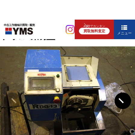
研削盤
40秒でカンタン
買取無料査定
ドリル研削盤
メニュー