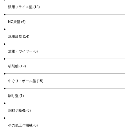
汎用フライス盤 (13)
NC旋盤 (6)
汎用旋盤 (14)
放電・ワイヤー (0)
研削盤 (19)
中ぐり・ボール盤 (15)
削り盤 (1)
鋼材切断機 (6)
その他工作機械 (0)