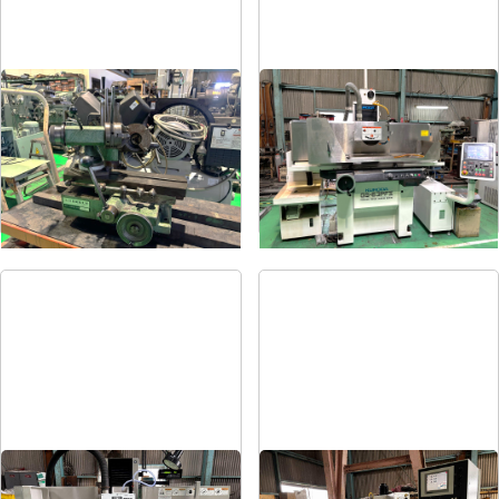
ドリル研削盤
平面研削盤
メーカー
飯田
メーカー
クロダ
形
式
YG-200F
形
式
GS-63PFⅡ
年
式
-
年
式
2015
平面研削盤
平面研削盤