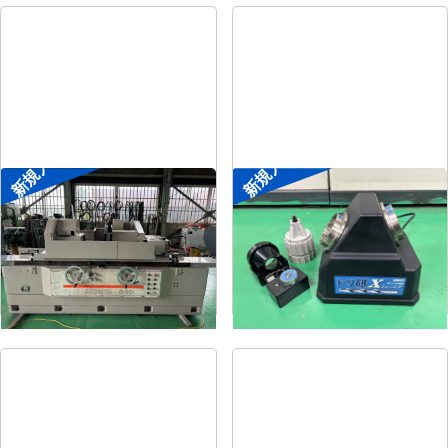
新規入荷
新規入荷
円筒研削盤
ドリル研削盤
メーカー
シギヤ精機
メーカー
ニシガキ
形
式
GP-30B-100H
形
式
ドリ研Xシンニング
年
式
1991
年
式
-