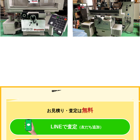
メーカー
岡本
メーカー
ユング
形
式
PSG-52DX
形
式
JF-420N
年
式
1997
年
式
2006
買取について
無料
お見積り・査定は
LINEで査定
（友だち追加）