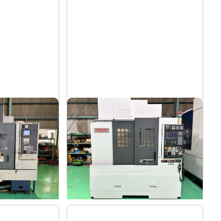
#5立マシニング
森精機
メーカー
R-MⅡ/40
NV5000α1A/40
形
式
2008
年
式