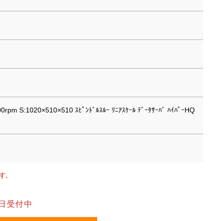
0rpm S:1020×510×510 ｽﾋﾟﾝﾄﾞﾙｽﾙｰ ﾘﾆｱｽｹｰﾙ ﾃﾞｰﾀｻｰﾊﾞ ﾊｲﾊﾟｰHQ
す。
日受付中