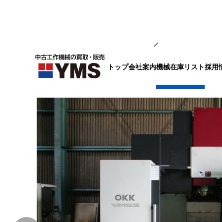
マシニング
トップ
会社案内
採用
機械在庫リスト
#5立マシニング