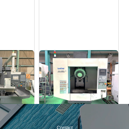
タッピングセンター
ブラザー
メーカー
61V
TC-S2C-O
形
式
2007
年
式
Contact