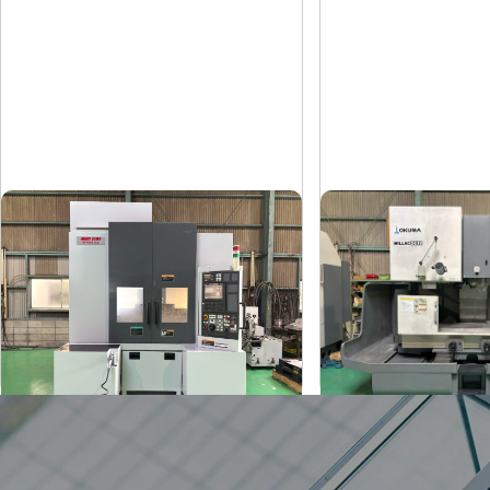
#4立マシニング
#5立マシニング
森精機
オークマ
メーカー
メーカー
NV4000DCG
MILLAC-5
形
式
形
式
2004
2006
年
式
年
式