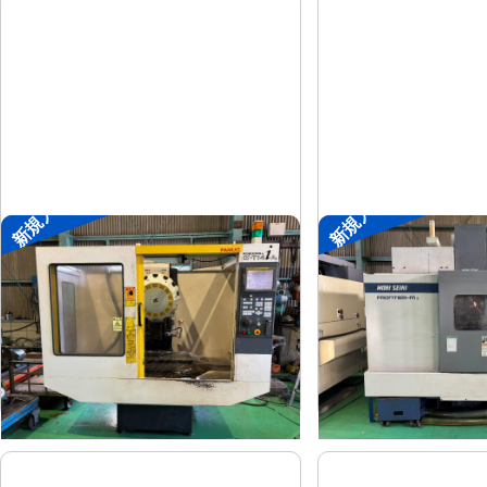
新規入荷
新規入荷
ドリリングセンター
#4立マシニング
ファナック
森精機
メーカー
メーカー
α-T14iAL
FRONTIE
形
式
形
式
1999
1995
年
式
年
式