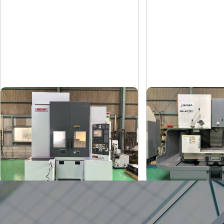
#4立マシニング
#5立マシニング
森精機
オークマ
メーカー
メーカー
NV4000DCG
MILLAC-5
形
式
形
式
2004
2006
年
式
年
式