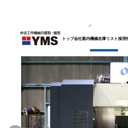
マシニング
トップ
会社案内
採用
機械在庫リスト
#5立マシニング