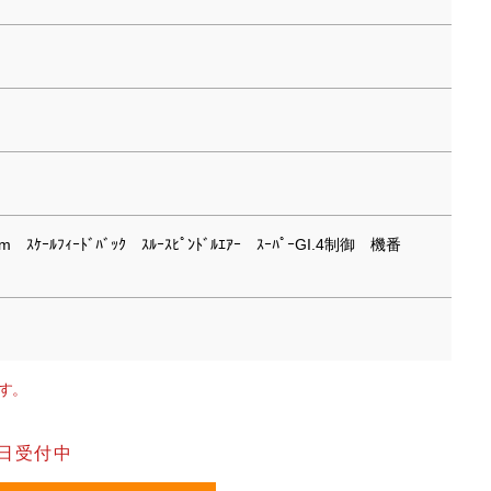
m ｽｹｰﾙﾌｨｰﾄﾞﾊﾞｯｸ ｽﾙｰｽﾋﾟﾝﾄﾞﾙｴｱｰ ｽｰﾊﾟｰGI.4制御 機番
す。
日受付中