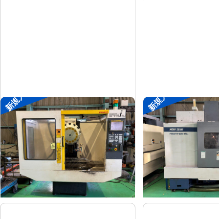
新規入荷
新規入荷
ドリリングセンター
#4立マシニング
ファナック
森精機
メーカー
メーカー
α-T14iAL
FRONTIE
形
式
形
式
1999
1995
年
式
年
式