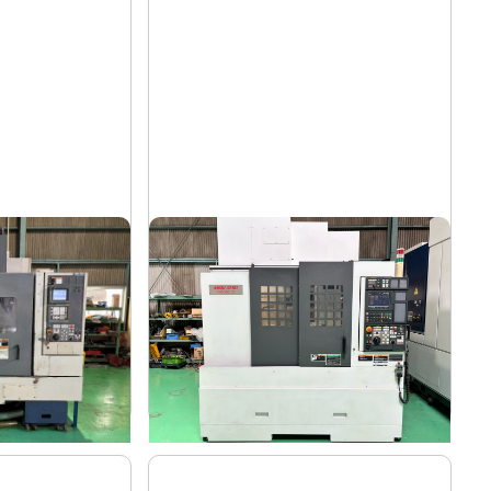
#5立マシニング
森精機
メーカー
R-MⅡ/40
NV5000α1A/40
形
式
2008
年
式