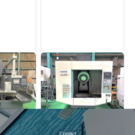
タッピングセンター
ブラザー
メーカー
61V
TC-S2C-O
形
式
2007
年
式
Contact