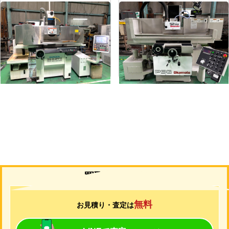
平面研削盤
平面研削盤
メーカー
クロダ
メーカー
岡本
形
式
GS-63PFⅡ
形
式
PSG-52DX
年
式
2015
年
式
1997
買取について
無料
お見積り・査定は