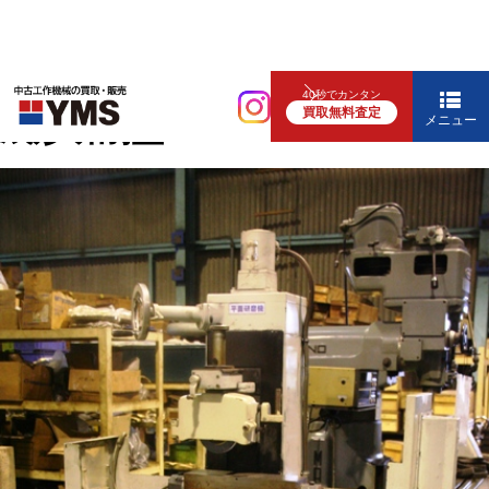
研削盤
40秒でカンタン
買取無料査定
成形研削盤
メニュー