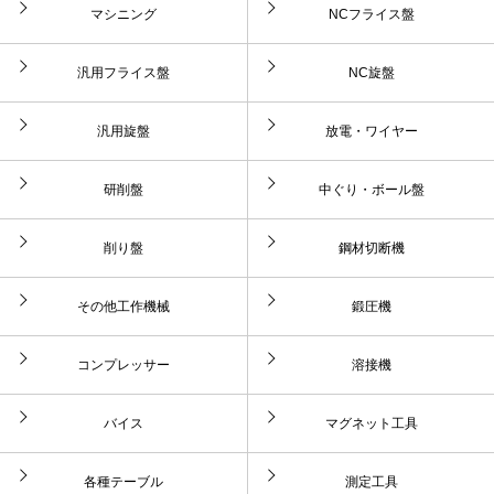
マシニング
NCフライス盤
汎用フライス盤
NC旋盤
汎用旋盤
放電・ワイヤー
研削盤
中ぐり・ボール盤
削り盤
鋼材切断機
その他工作機械
鍛圧機
コンプレッサー
溶接機
バイス
マグネット工具
各種テーブル
測定工具