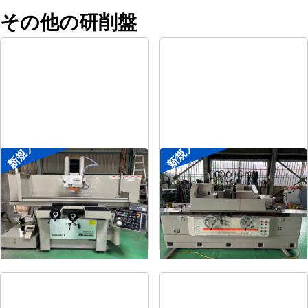
その他の研削盤
新規入荷
新規入荷
平面研削盤
円筒研削盤
メーカー
岡本
メーカー
シギヤ精機
形
式
PSG-84DX
形
式
GP-30B-100H
年
式
2009
年
式
1991