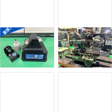
新規入荷
ドリル研削盤
ドリル研削盤
メーカー
ニシガキ
メーカー
飯田
形
式
ドリ研Xシンニング
形
式
YG-200F
年
式
-
年
式
-