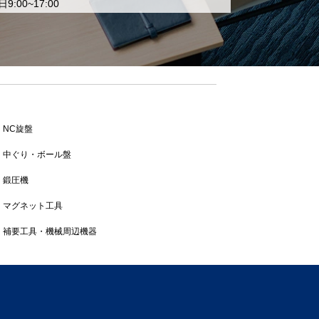
9:00~17:00
NC旋盤
中ぐり・ボール盤
鍛圧機
マグネット工具
補要工具・機械周辺機器