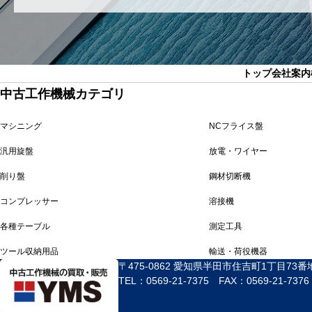
トップ
会社案内
中古工作機械カテゴリ
マシニング
NCフライス盤
汎用旋盤
放電・ワイヤー
削り盤
鋼材切断機
コンプレッサー
溶接機
各種テーブル
測定工具
ツール収納用品
輸送・荷役機器
〒475-0862 愛知県半田市住吉町1丁目73番
TEL：0569-21-7375 FAX：0569-21-7376