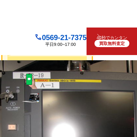
0569-21-7375
40秒でカンタン
買取無料査定
平日9:00~17:00
買取について
無料
お見積り・査定は
LINEで査定
（友だち追加）
買取フォームで査定
お電話でも受け付けております
0569-21-7375