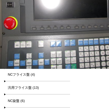
平日9:00~17:00
キーワード検索
カテゴリー一覧
マシニング (8)
NCフライス盤 (4)
汎用フライス盤 (13)
NC旋盤 (6)