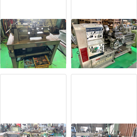
卓上旋盤
6尺旋盤
メーカー
エグロ
メーカー
マザック
形
式
LB8-4B
形
式
MK-860S
年
式
1973
年
式
1989
6尺旋盤
7尺旋盤