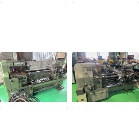
8尺旋盤
6尺旋盤
メーカー
森精機
メーカー
オークマ
形
式
MS-1250
形
式
LS-800
年
式
-
年
式
1986