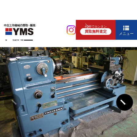
汎用旋盤
40秒でカンタン
買取無料査定
7尺旋盤
メニュー