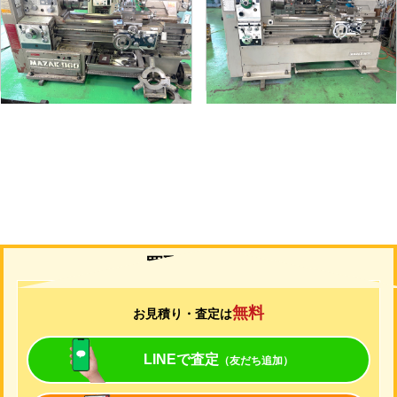
メーカー
マザック
メーカー
山崎
形
式
MK-860S
形
式
MAZAK-ACE-1000
年
式
1989
年
式
1976
買取について
無料
お見積り・査定は
LINEで査定
（友だち追加）