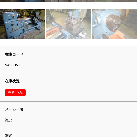
在庫コード
V450051
在庫状況
売約済み
メーカー名
滝沢
型式