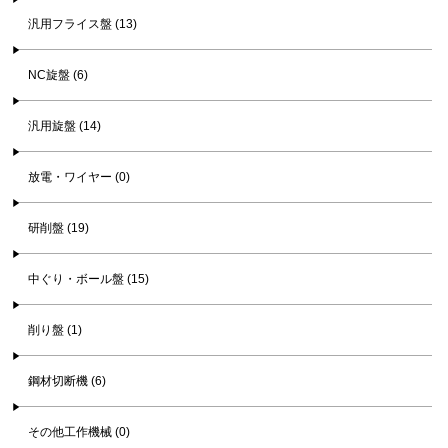
汎用フライス盤 (13)
NC旋盤 (6)
汎用旋盤 (14)
放電・ワイヤー (0)
研削盤 (19)
中ぐり・ボール盤 (15)
削り盤 (1)
鋼材切断機 (6)
その他工作機械 (0)