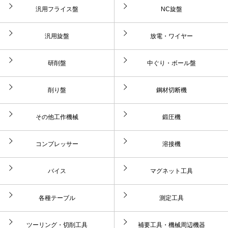
汎用フライス盤
NC旋盤
汎用旋盤
放電・ワイヤー
研削盤
中ぐり・ボール盤
削り盤
鋼材切断機
その他工作機械
鍛圧機
コンプレッサー
溶接機
バイス
マグネット工具
各種テーブル
測定工具
ツーリング・切削工具
補要工具・機械周辺機器