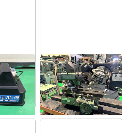
ドリル研削盤
飯田
メーカー
ンニング
YG-200F
形
式
-
年
式