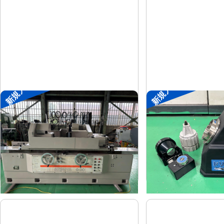
新規入荷
新規入荷
円筒研削盤
ドリル研削盤
シギヤ精機
ニシガキ
メーカー
メーカー
GP-30B-100H
ドリ研Xシ
形
式
形
式
1991
-
年
式
年
式