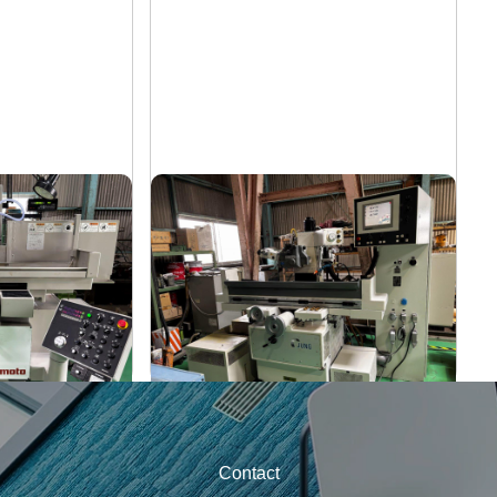
平面研削盤
ユング
メーカー
JF-420N
形
式
2006
年
式
Contact