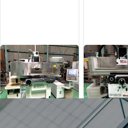
平面研削盤
平面研削盤
クロダ
岡本
メーカー
メーカー
GS-63PFⅡ
PSG-52DX
形
式
形
式
2015
1997
年
式
年
式