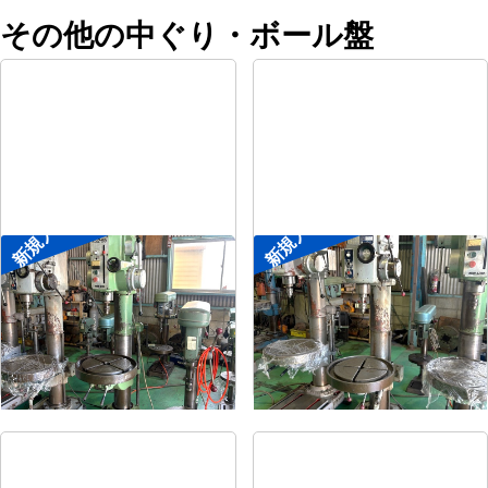
その他の中ぐり・ボール盤
新規入荷
新規入荷
直立ボール盤
直立ボール盤
メーカー
森精機
メーカー
吉良
形
式
YD2-55
形
式
KRTG-540
年
式
-
年
式
-