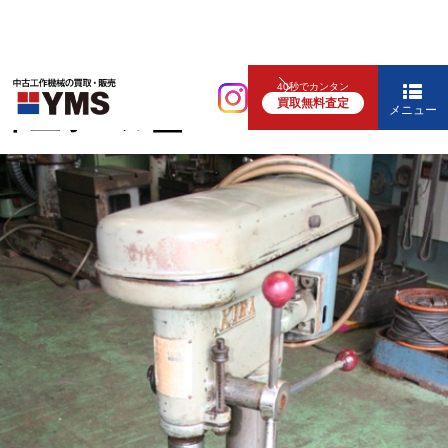
中ぐり・ボール盤
40秒でカンタン
買取無料査定
卓上ボール盤
メニュー