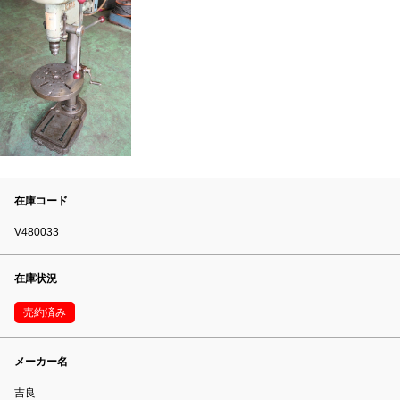
在庫コード
V480033
在庫状況
売約済み
メーカー名
吉良