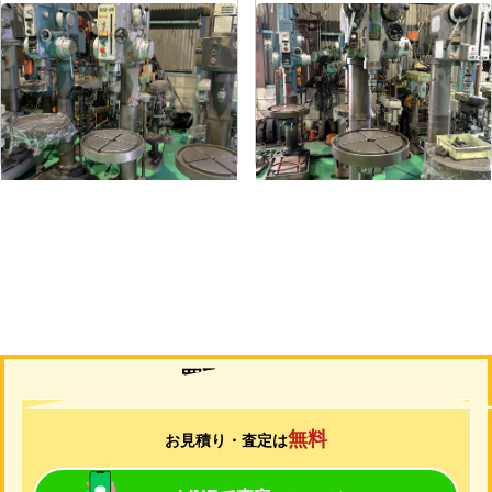
直立ボール盤
直立ボール盤
メーカー
吉田
メーカー
吉田
形
式
YD2-55
形
式
YUD-600
年
式
-
年
式
-
買取について
無料
お見積り・査定は