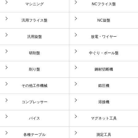
マシニング
NCフライス盤
汎用フライス盤
NC旋盤
汎用旋盤
放電・ワイヤー
研削盤
中ぐり・ボール盤
削り盤
鋼材切断機
その他工作機械
鍛圧機
コンプレッサー
溶接機
バイス
マグネット工具
各種テーブル
測定工具