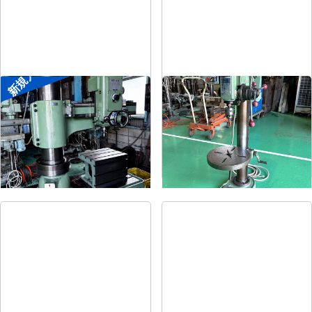
新規入荷
ラジアルボール盤
卓上ボール盤
メーカー
森精機
メーカー
吉良
形
式
YR3-115
形
式
KRT-340
年
式
-
年
式
-