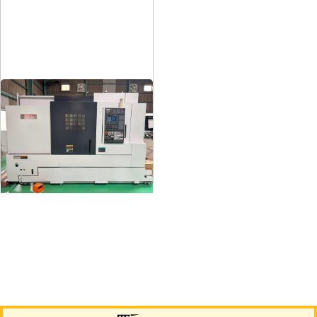
12″NC旋盤
メーカー
森精機
形
式
NL3000/700
年
式
2006