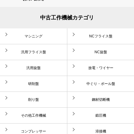
中古工作機械カテゴリ
マシニング
NCフライス盤
汎用フライス盤
NC旋盤
汎用旋盤
放電・ワイヤー
研削盤
中ぐり・ボール盤
削り盤
鋼材切断機
その他工作機械
鍛圧機
コンプレッサー
溶接機