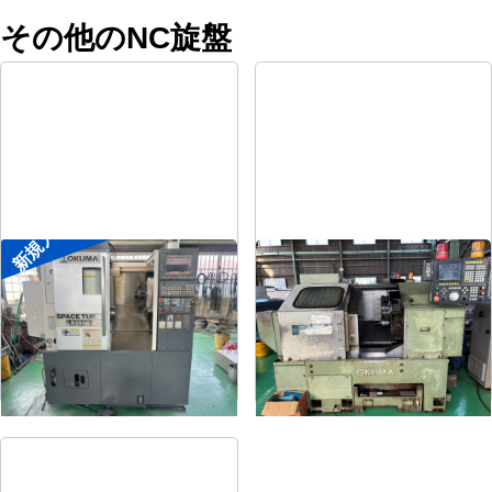
その他のNC旋盤
新規入荷
8″NC旋盤
8″NC旋盤
メーカー
オークマ
メーカー
オークマ
形
式
LB2500EX
形
式
LB-12
年
式
2008
年
式
1989