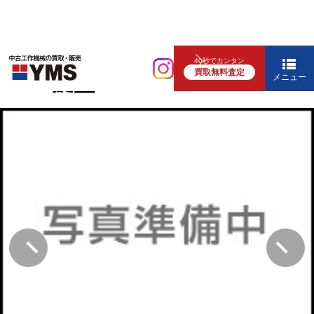
NC旋盤
40秒でカンタン
買取無料査定
6″NC旋盤
メニュー