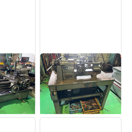
卓上旋盤
エグロ
メーカー
LB8-4B
形
式
1973
年
式