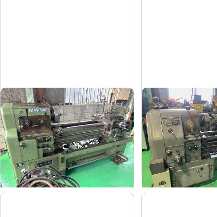
8尺旋盤
6尺旋盤
森精機
オークマ
メーカー
メーカー
MS-1250
LS-800
形
式
形
式
-
1986
年
式
年
式