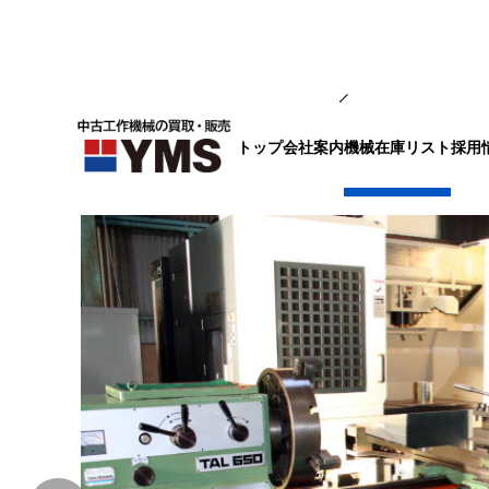
汎用旋盤
トップ
会社案内
採用
機械在庫リスト
3m旋盤