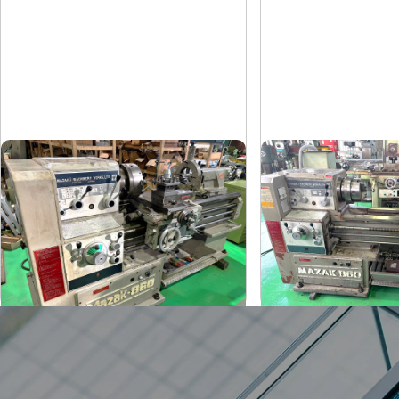
6尺旋盤
6尺旋盤
マザック
マザック
メーカー
メーカー
MK-860S
MK-860S
形
式
形
式
1989
1989
年
式
年
式