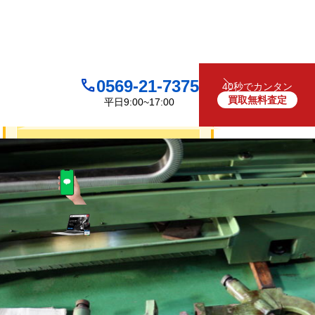
0569-21-7375
40秒でカンタン
買取無料査定
平日9:00~17:00
買取について
無料
お見積り・査定は
LINEで査定
（友だち追加）
買取フォームで査定
お電話でも受け付けております
0569-21-7375