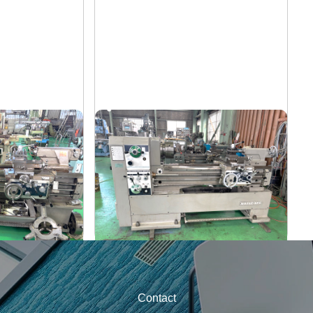
7尺旋盤
山崎
メーカー
MAZAK-ACE-1000
形
式
1976
年
式
Contact