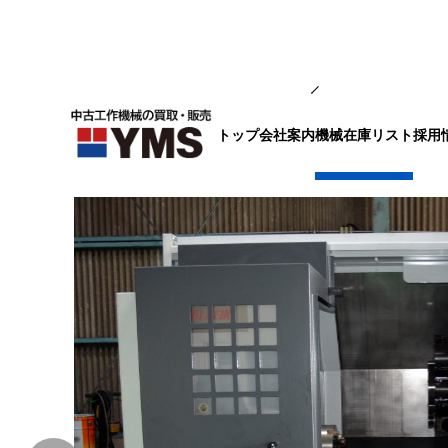
NC旋盤
トップ
会社案内
採用
機械在庫リスト
10″NC旋盤