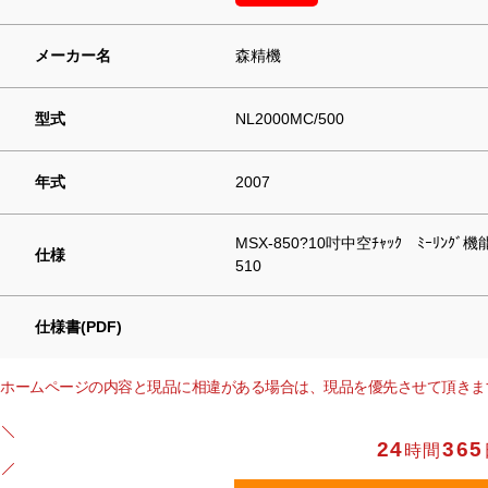
メーカー名
森精機
型式
NL2000MC/500
年式
2007
MSX-850?10吋中空ﾁｬｯｸ ﾐｰﾘﾝｸ
仕様
510
仕様書(PDF)
ホームページの内容と現品に相違がある場合は、現品を優先させて頂きま
24
365
時間