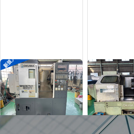
新規入荷
8″NC旋盤
8″NC旋盤
オークマ
オークマ
メーカー
メーカー
LB2500EX
LB-12
形
式
形
式
2008
1989
年
式
年
式