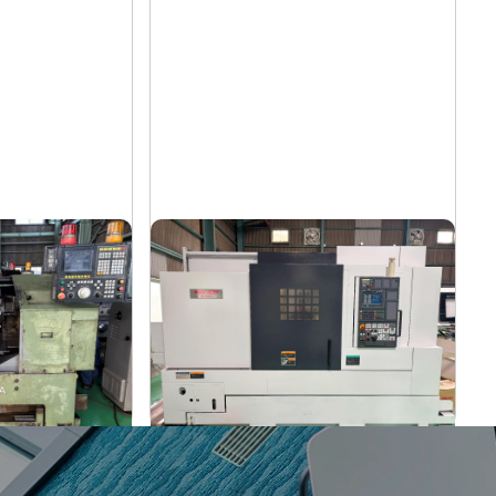
12″NC旋盤
森精機
メーカー
NL3000/700
形
式
2006
年
式