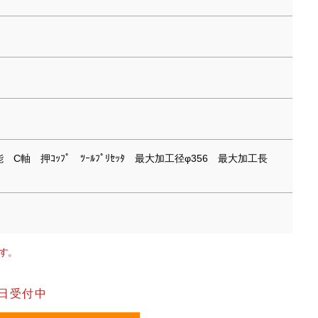
ﾞ機能 C軸 押ｺｯﾌﾟ ﾂｰﾙﾌﾟﾘｾｯﾀ 最大加工径φ356 最大加工長
す。
日受付中