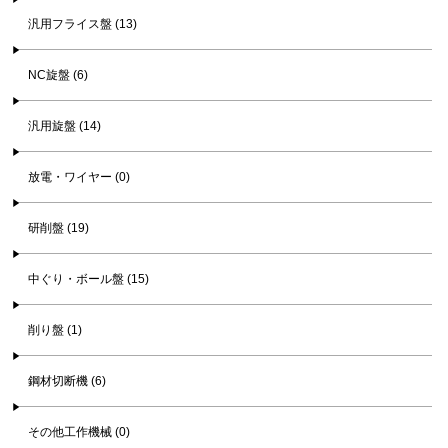
汎用フライス盤 (13)
NC旋盤 (6)
汎用旋盤 (14)
放電・ワイヤー (0)
研削盤 (19)
中ぐり・ボール盤 (15)
削り盤 (1)
鋼材切断機 (6)
その他工作機械 (0)