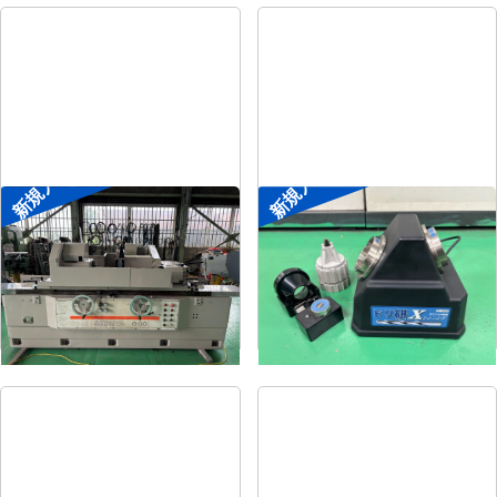
新規入荷
新規入荷
円筒研削盤
ドリル研削盤
メーカー
シギヤ精機
メーカー
ニシガキ
形
式
GP-30B-100H
形
式
ドリ研Xシンニング
年
式
1991
年
式
-