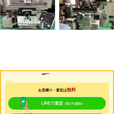
メーカー
岡本
メーカー
ユング
形
式
PSG-52DX
形
式
JF-420N
年
式
1997
年
式
2006
買取について
無料
お見積り・査定は
LINEで査定
（友だち追加）