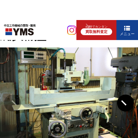
研削盤
40秒でカンタン
買取無料査定
成形研削盤
メニュー