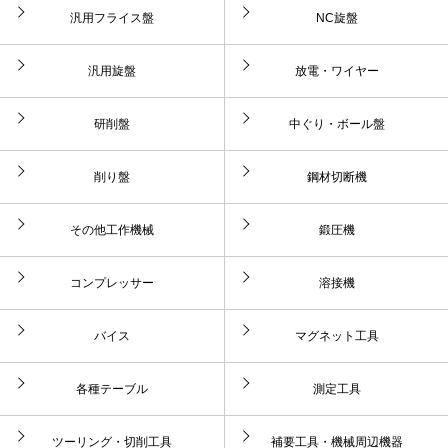
汎用フライス盤
NC旋盤
汎用旋盤
放電・ワイヤー
研削盤
中ぐり・ボール盤
削り盤
鋼材切断機
その他工作機械
鍛圧機
コンプレッサー
溶接機
バイス
マグネット工具
各種テーブル
測定工具
ツーリング・切削工具
補要工具・機械周辺機器