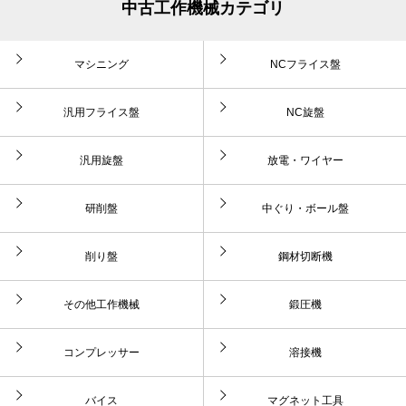
中古工作機械カテゴリ
マシニング
NCフライス盤
汎用フライス盤
NC旋盤
汎用旋盤
放電・ワイヤー
研削盤
中ぐり・ボール盤
削り盤
鋼材切断機
その他工作機械
鍛圧機
コンプレッサー
溶接機
バイス
マグネット工具