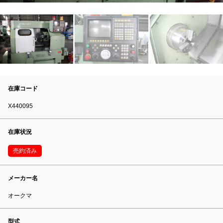
在庫コード
X440095
在庫状況
売約済み
メーカー名
オークマ
型式