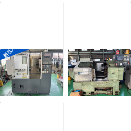
新規入荷
8″NC旋盤
8″NC旋盤
メーカー
オークマ
メーカー
オークマ
形
式
LB2500EX
形
式
LB-12
年
式
2008
年
式
1989