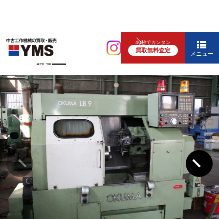
NC旋盤
40秒でカンタン
買取無料査定
6″NC旋盤
メニュー