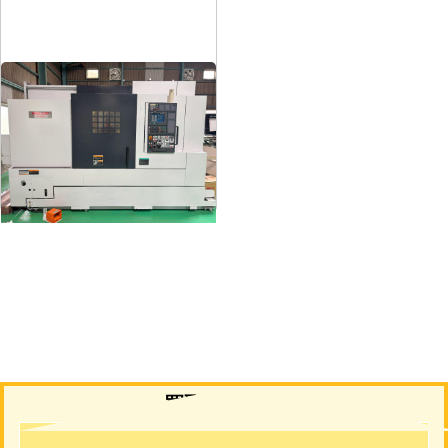
12″NC旋盤
メーカー
森精機
形
式
NL3000/700
年
式
2006
買取について