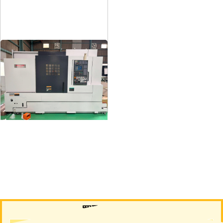
12″NC旋盤
メーカー
森精機
形
式
NL3000/700
年
式
2006
買取について