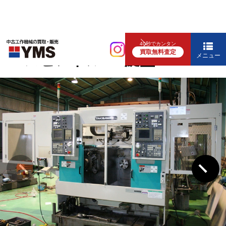
NC旋盤
40秒でカンタン
買取無料査定
6″2スピンドルNC旋盤
メニュー