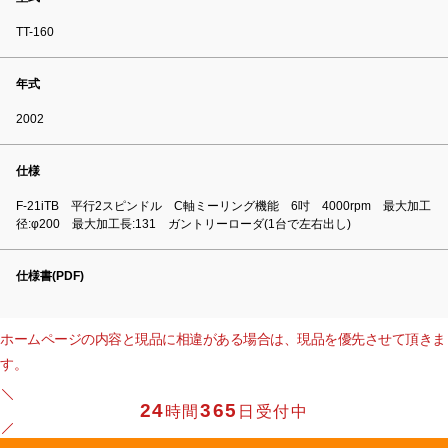
TT-160
年式
2002
仕様
F-21iTB 平行2スピンドル C軸ミーリング機能 6吋 4000rpm 最大加工
径:φ200 最大加工長:131 ガントリーローダ(1台で左右出し)
仕様書(PDF)
ホームページの内容と現品に相違がある場合は、現品を優先させて頂きま
す。
24
365
時間
日受付中