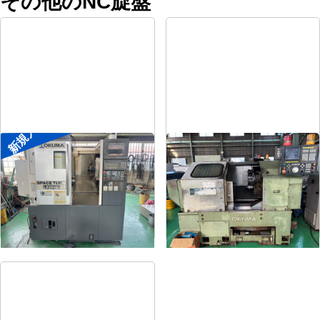
その他のNC旋盤
新規入荷
8″NC旋盤
8″NC旋盤
メーカー
オークマ
メーカー
オークマ
形
式
LB2500EX
形
式
LB-12
年
式
2008
年
式
1989