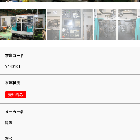
在庫コード
Y440101
在庫状況
売約済み
メーカー名
滝沢
型式