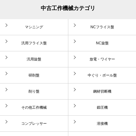
中古工作機械カテゴリ
マシニング
NCフライス盤
汎用フライス盤
NC旋盤
汎用旋盤
放電・ワイヤー
研削盤
中ぐり・ボール盤
削り盤
鋼材切断機
その他工作機械
鍛圧機
コンプレッサー
溶接機