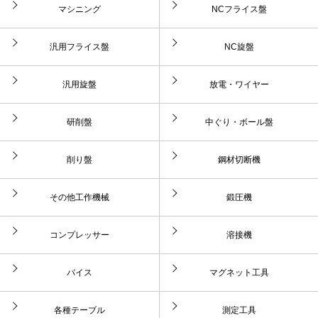
マシニング
NCフライス盤
汎用フライス盤
NC旋盤
汎用旋盤
放電・ワイヤー
研削盤
中ぐり・ボール盤
削り盤
鋼材切断機
その他工作機械
鍛圧機
コンプレッサー
溶接機
バイス
マグネット工具
各種テーブル
測定工具