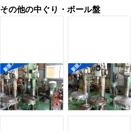
その他の中ぐり・ボール盤
新規入荷
新規入荷
直立ボール盤
直立ボール盤
メーカー
森精機
メーカー
吉良
形
式
YD2-55
形
式
KRTG-540
年
式
-
年
式
-