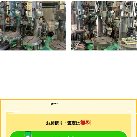
直立ボール盤
直立ボール盤
メーカー
吉田
メーカー
吉田
形
式
YD2-55
形
式
YUD-600
年
式
-
年
式
-
買取について
無料
お見積り・査定は