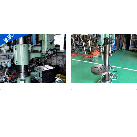
新規入荷
ラジアルボール盤
卓上ボール盤
メーカー
森精機
メーカー
吉良
形
式
YR3-115
形
式
KRT-340
年
式
-
年
式
-