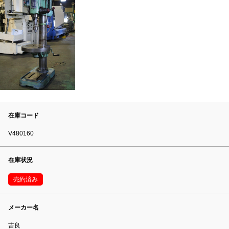
在庫コード
V480160
在庫状況
売約済み
メーカー名
吉良