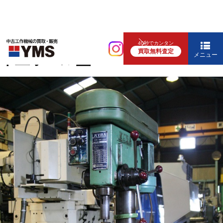
中ぐり・ボール盤
40秒でカンタン
買取無料査定
卓上ボール盤
メニュー