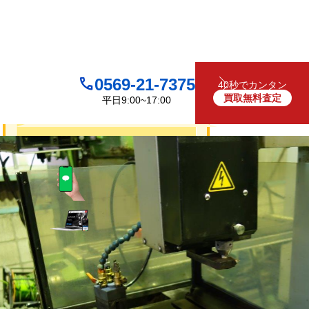
0569-21-7375
40秒でカンタン
買取無料査定
平日9:00~17:00
買取について
無料
お見積り・査定は
LINEで査定
（友だち追加）
買取フォームで査定
お電話でも受け付けております
0569-21-7375