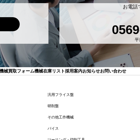
お電話
0569
平日
機械買取フォーム
機械在庫リスト
採用案内
お知らせ
お問い合わせ
汎用フライス盤
研削盤
その他工作機械
バイス
ツーリング・切削工具