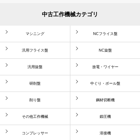
中古工作機械カテゴリ
マシニング
NCフライス盤
汎用フライス盤
NC旋盤
汎用旋盤
放電・ワイヤー
研削盤
中ぐり・ボール盤
削り盤
鋼材切断機
その他工作機械
鍛圧機
コンプレッサー
溶接機