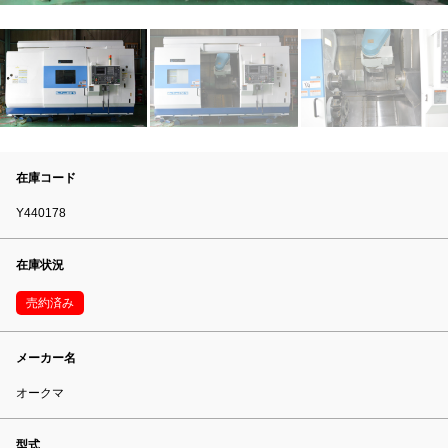
在庫コード
Y440178
在庫状況
売約済み
メーカー名
オークマ
型式