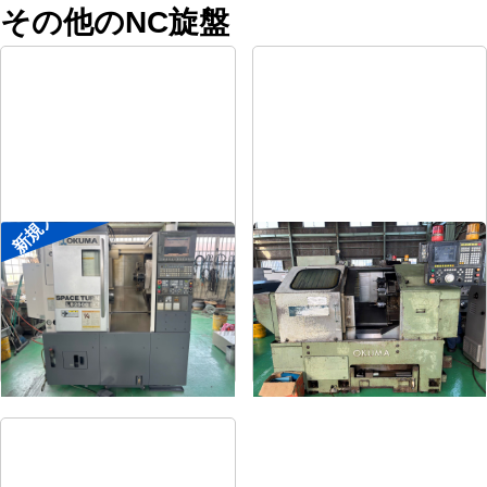
その他のNC旋盤
新規入荷
8″NC旋盤
8″NC旋盤
メーカー
オークマ
メーカー
オークマ
形
式
LB2500EX
形
式
LB-12
年
式
2008
年
式
1989