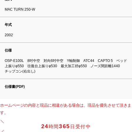
MAC TURN 250-W
年式
2002
仕様
OSP-E100L 8吋中空 対向6吋中空 Y軸制御 ATC44 CAPTO 5 ベッド
上振りφ550 往復台上振りφ530 最大加工径φ550 ノーズ間距離1440
チップコン(右出し)
仕様書(PDF)
ホームページの内容と現品に相違がある場合は、現品を優先させて頂きま
す。
24
365
時間
日受付中