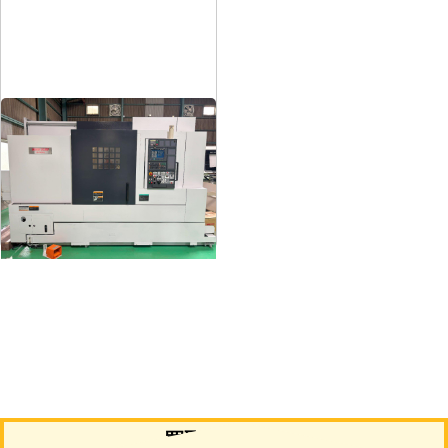
12″NC旋盤
メーカー
森精機
形
式
NL3000/700
年
式
2006
買取について