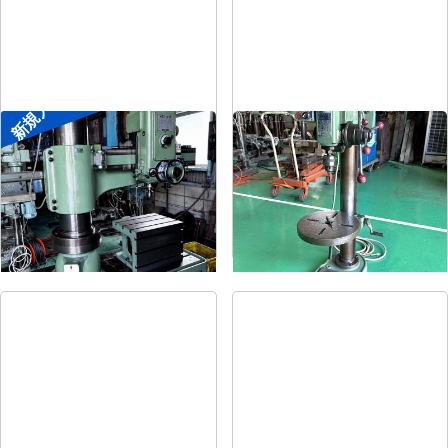
新規入荷
ラジアルボール盤
卓上ボール盤
メーカー
森精機
メーカー
吉良
形
式
YR3-115
形
式
KRT-340
年
式
-
年
式
-