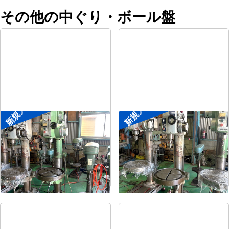
その他の中ぐり・ボール盤
新規入荷
新規入荷
直立ボール盤
直立ボール盤
メーカー
森精機
メーカー
吉良
形
式
YD2-55
形
式
KRTG-540
年
式
-
年
式
-