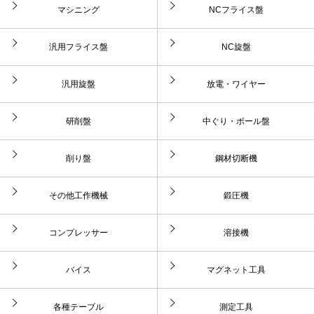
マシニング
NCフライス盤
汎用フライス盤
NC旋盤
汎用旋盤
放電・ワイヤー
研削盤
中ぐり・ボール盤
削り盤
鋼材切断機
その他工作機械
鍛圧機
コンプレッサー
溶接機
バイス
マグネット工具
各種テーブル
測定工具