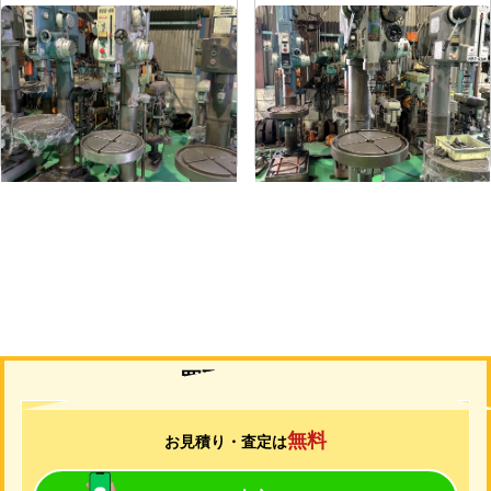
直立ボール盤
直立ボール盤
メーカー
吉田
メーカー
吉田
形
式
YD2-55
形
式
YUD-600
年
式
-
年
式
-
買取について
無料
お見積り・査定は