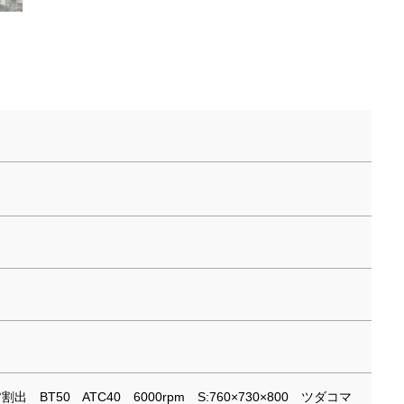
001°割出 BT50 ATC40 6000rpm S:760×730×800 ツダコマ