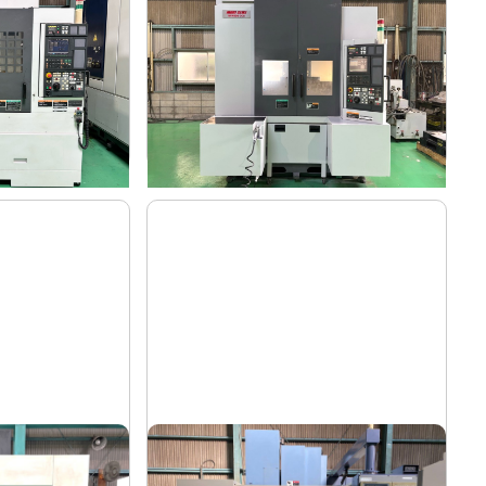
森精機
メーカー
A/40
NV4000DCG
形
式
2004
年
式
ー
#5立マシニング