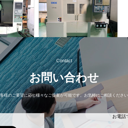
OKK
メーカー
VM-5ⅡC
形
式
2002
年
式
Contact
お問い合わせ
客様のご要望に応じ様々なご提案が可能です。
お気軽にご相談ください
お電話