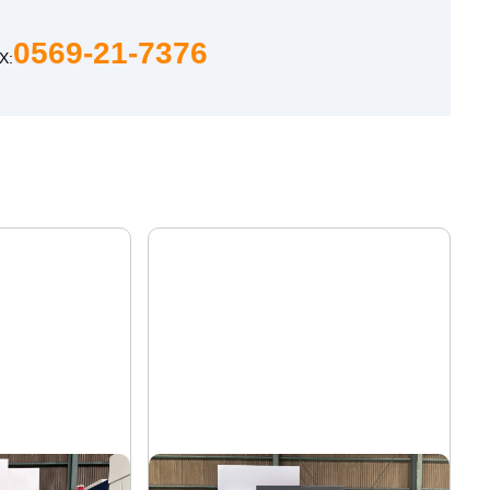
0569-21-7376
X:
#4立マシニング