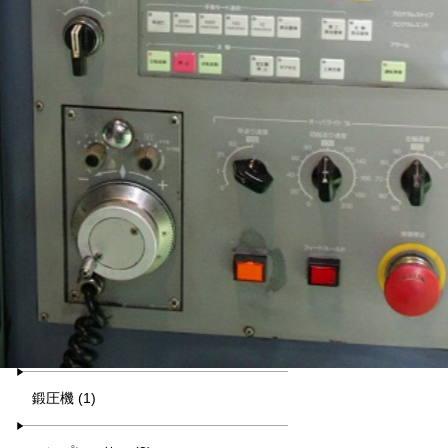
汎用旋盤 (14)
放電・ワイヤー (0)
研削盤 (20)
中ぐり・ボール盤 (15)
削り盤 (1)
鋼材切断機 (6)
その他工作機械 (0)
鍛圧機 (1)