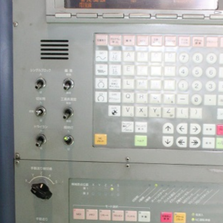
平日9:00~17:00
キーワード検索
カテゴリー一覧
マシニング (7)
NCフライス盤 (4)
汎用フライス盤 (13)
NC旋盤 (7)