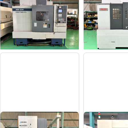
森精機
森精機
メーカー
メーカー
FRONTIER-MⅡ/40
NV5000α1
形
式
形
式
1995
2008
年
式
年
式
#5立マシニング
タッピングセンタ