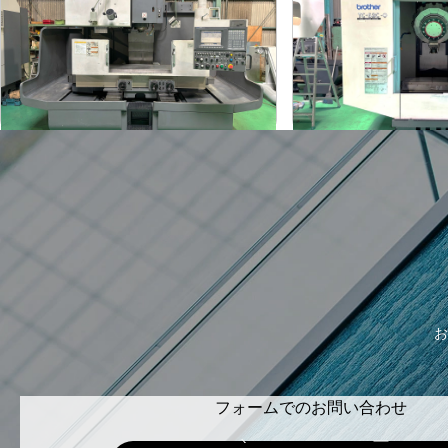
オークマ
ブラザー
メーカー
メーカー
MILLAC-561V
TC-S2C-O
形
式
形
式
2006
2007
年
式
年
式
お
フォームでのお問い合わせ