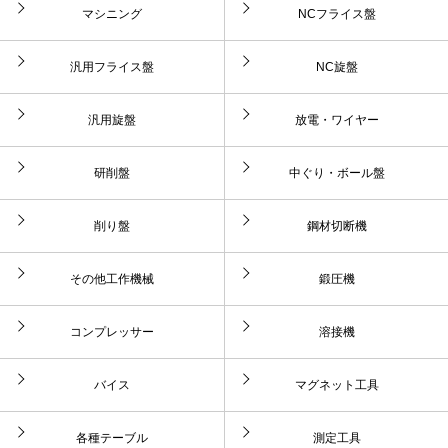
マシニング
NCフライス盤
汎用フライス盤
NC旋盤
汎用旋盤
放電・ワイヤー
研削盤
中ぐり・ボール盤
削り盤
鋼材切断機
その他工作機械
鍛圧機
コンプレッサー
溶接機
バイス
マグネット工具
各種テーブル
測定工具