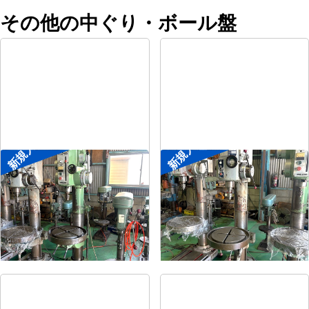
その他の中ぐり・ボール盤
新規入荷
新規入荷
直立ボール盤
直立ボール盤
メーカー
森精機
メーカー
吉良
形
式
YD2-55
形
式
KRTG-540
年
式
-
年
式
-