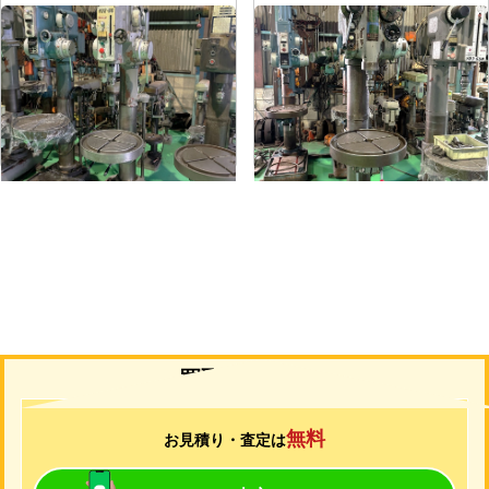
直立ボール盤
直立ボール盤
メーカー
吉田
メーカー
吉田
形
式
YD2-55
形
式
YUD-600
年
式
-
年
式
-
買取について
無料
お見積り・査定は