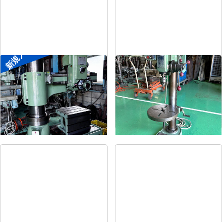
新規入荷
ラジアルボール盤
卓上ボール盤
メーカー
森精機
メーカー
吉良
形
式
YR3-115
形
式
KRT-340
年
式
-
年
式
-