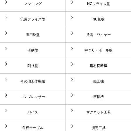
マシニング
NCフライス盤
汎用フライス盤
NC旋盤
汎用旋盤
放電・ワイヤー
研削盤
中ぐり・ボール盤
削り盤
鋼材切断機
その他工作機械
鍛圧機
コンプレッサー
溶接機
バイス
マグネット工具
各種テーブル
測定工具