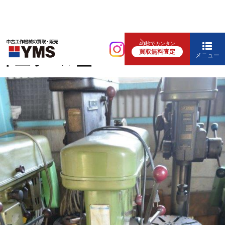
中ぐり・ボール盤
40秒でカンタン
買取無料査定
卓上ボール盤
メニュー