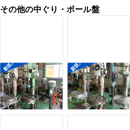
その他の中ぐり・ボール盤
新規入荷
新規入荷
直立ボール盤
直立ボール盤
メーカー
森精機
メーカー
吉良
形
式
YD2-55
形
式
KRTG-540
年
式
-
年
式
-