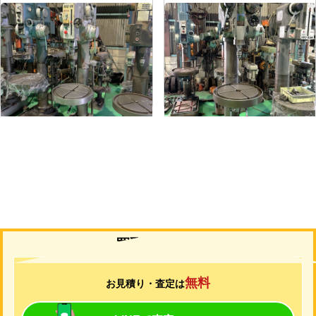
直立ボール盤
直立ボール盤
メーカー
吉田
メーカー
吉田
形
式
YD2-55
形
式
YUD-600
年
式
-
年
式
-
買取について
無料
お見積り・査定は