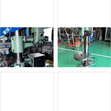
新規入荷
ラジアルボール盤
卓上ボール盤
メーカー
森精機
メーカー
吉良
形
式
YR3-115
形
式
KRT-340
年
式
-
年
式
-