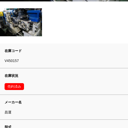
在庫コード
V450157
在庫状況
売約済み
メーカー名
昌運
型式