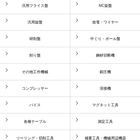
汎用フライス盤
NC旋盤
汎用旋盤
放電・ワイヤー
研削盤
中ぐり・ボール盤
削り盤
鋼材切断機
その他工作機械
鍛圧機
コンプレッサー
溶接機
バイス
マグネット工具
各種テーブル
測定工具
ツーリング・切削工具
補要工具・機械周辺機器