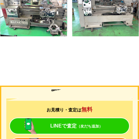
メーカー
マザック
メーカー
山崎
形
式
MK-860S
形
式
MAZAK-ACE-1000
年
式
1989
年
式
1976
買取について
無料
お見積り・査定は
LINEで査定
（友だち追加）