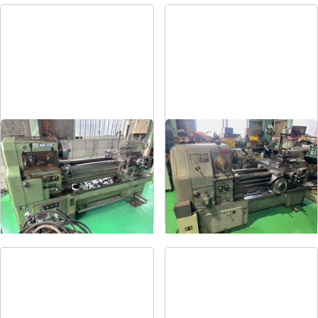
8尺旋盤
6尺旋盤
メーカー
森精機
メーカー
オークマ
形
式
MS-1250
形
式
LS-800
年
式
-
年
式
1986