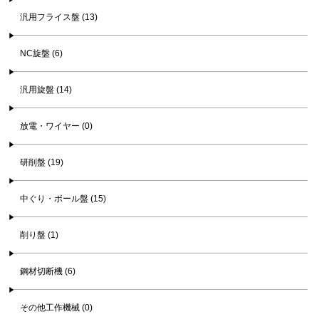
汎用フライス盤 (13)
NC旋盤 (6)
汎用旋盤 (14)
放電・ワイヤー (0)
研削盤 (19)
中ぐり・ボール盤 (15)
削り盤 (1)
鋼材切断機 (6)
その他工作機械 (0)