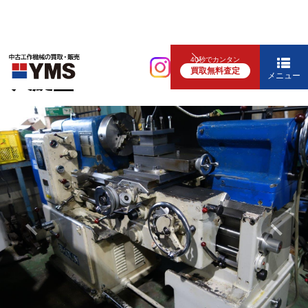
汎用旋盤
40秒でカンタン
買取無料査定
5尺旋盤
メニュー