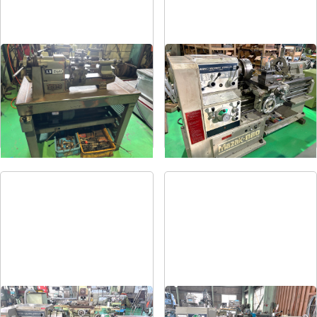
卓上旋盤
6尺旋盤
メーカー
エグロ
メーカー
マザック
形
式
LB8-4B
形
式
MK-860S
年
式
1973
年
式
1989
6尺旋盤
7尺旋盤