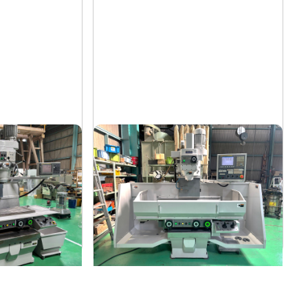
#3NC立フライス盤
山崎技研
メーカー
YZ-352NCR
形
式
2014
年
式