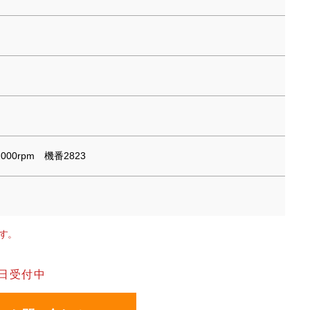
2000rpm 機番2823
す。
日受付中