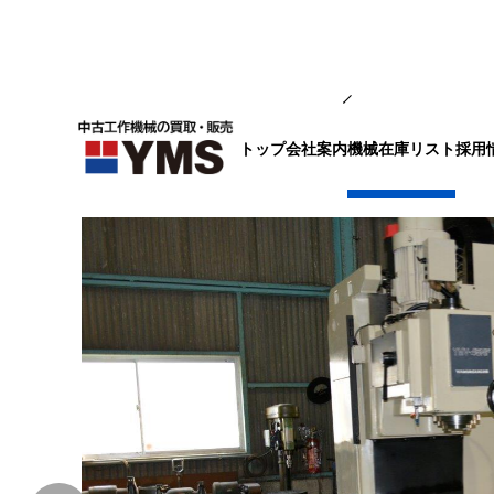
NCフライス盤
トップ
会社案内
採用
機械在庫リスト
#4NC立フライス盤