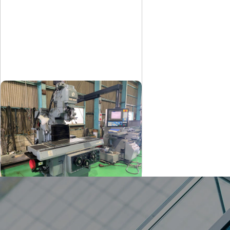
#2NC立フライス盤
マキノ
メーカー
AEV-74
形
式
2003
年
式