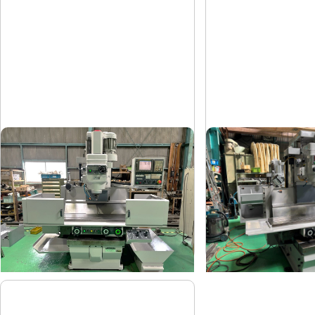
#3NC立フライス盤
#3NC立フライス盤
山崎技研
山崎技研
メーカー
メーカー
YZ-8WRⅢ
YZ-8WR
形
式
形
式
2005
2007
年
式
年
式