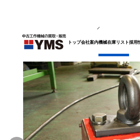
輸送・荷役機器
トップ
会社案内
採用
機械在庫リスト
リフマ