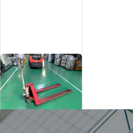
ハンドパレットトラック
ビシャモン
メーカー
BMRP10-L50
形
式
-
年
式