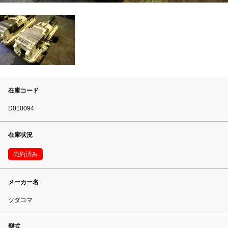
在庫コード
D010094
在庫状況
売約済み
メーカー名
ツダコマ
型式