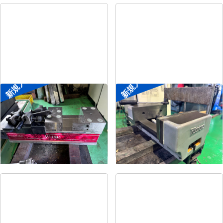
新規入荷
新規入荷
メカ増力マシンバイス
大型マシンバイス
メーカー
ツダコマ
メーカー
ツダコマ
形
式
Vi-1635
形
式
VB-300
年
式
2018
年
式
-