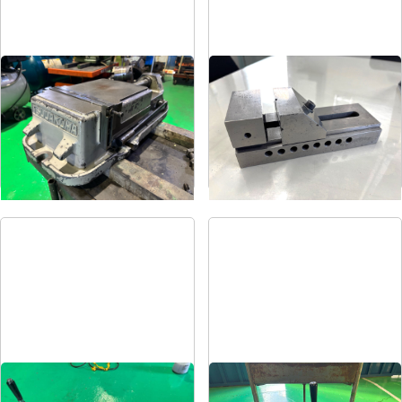
マシンバイス
精密バイス
メーカー
ツダコマ
メーカー
-
形
式
VG-250
形
式
-
年
式
-
年
式
-
油圧バイス
油圧バイス