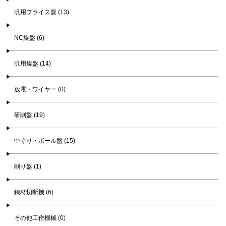
汎用フライス盤 (13)
NC旋盤 (6)
汎用旋盤 (14)
放電・ワイヤー (0)
研削盤 (19)
中ぐり・ボール盤 (15)
削り盤 (1)
鋼材切断機 (6)
その他工作機械 (0)