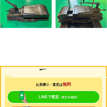
メーカー
武田
メーカー
武田
形
式
TK-200HVS-U
形
式
TK-200HVS-U
年
式
-
年
式
-
買取について
無料
お見積り・査定は
LINEで査定
（友だち追加）