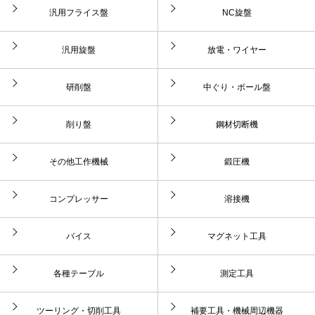
汎用フライス盤
NC旋盤
汎用旋盤
放電・ワイヤー
研削盤
中ぐり・ボール盤
削り盤
鋼材切断機
その他工作機械
鍛圧機
コンプレッサー
溶接機
バイス
マグネット工具
各種テーブル
測定工具
ツーリング・切削工具
補要工具・機械周辺機器