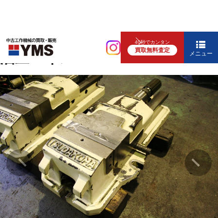
バイス
40秒でカンタン
買取無料査定
油圧バイス
メニュー