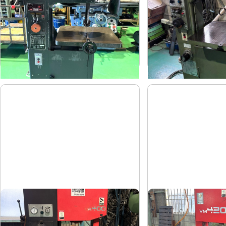
キヨタ工機
アンドソ
メーカー
メーカー
KY-300
TA-300
形
式
形
式
-
-
年
式
年
式
コンターマシン
立形バンドソー