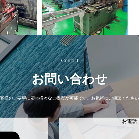
村橋
メーカー
VG100A
形
式
-
年
式
Contact
お問い合わせ
客様のご要望に応じ様々なご提案が可能です。
お気軽にご相談ください
お電話