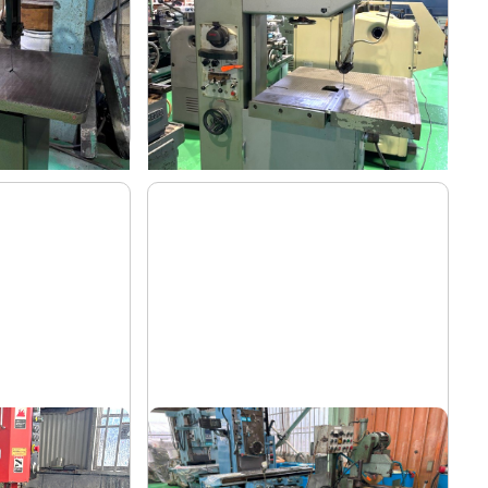
ー
ニコテック
メーカー
NCC-500
形
式
1986
年
式
全自動丸鋸切断機