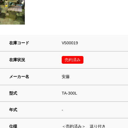
在庫コード
V500019
在庫状況
売約済み
メーカー名
安藤
型式
TA-300L
年式
-
仕様
＜売約済み＞ 送り付き