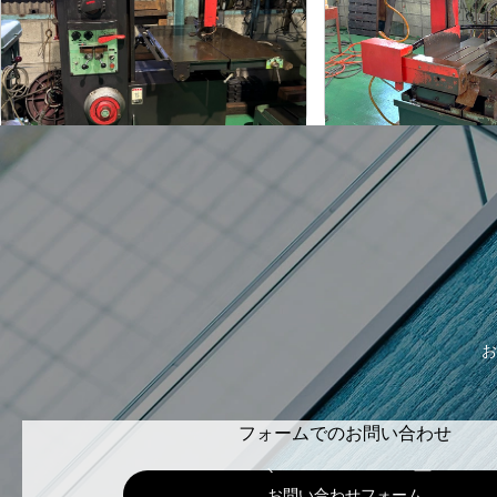
アマダ
アマダ
メーカー
メーカー
VA-400
VM-420
形
式
形
式
1990
1999
年
式
年
式
お
フォームでのお問い合わせ
お問い合わせフォーム