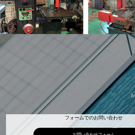
アマダ
アマダ
メーカー
メーカー
VA-400
VM-420
形
式
形
式
1990
1999
年
式
年
式
お
フォームでのお問い合わせ
お問い合わせフォーム