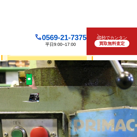
0569-21-7375
40秒でカンタン
買取無料査定
平日9:00~17:00
買取について
無料
お見積り・査定は
LINEで査定
（友だち追加）
買取フォームで査定
お電話でも受け付けております
0569-21-7375