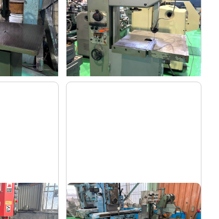
ー
ニコテック
メーカー
NCC-500
形
式
1986
年
式
全自動丸鋸切断機