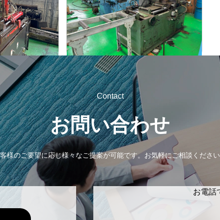
村橋
メーカー
VG100A
形
式
-
年
式
Contact
お問い合わせ
客様のご要望に応じ様々なご提案が可能です。
お気軽にご相談ください
お電話