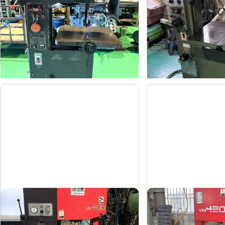
キヨタ工機
アンドソ
メーカー
メーカー
KY-300
TA-300
形
式
形
式
-
-
年
式
年
式
コンターマシン
立形バンドソー